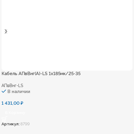
Кабель АПвВнг(А)-LS 1х185мк/25-35
АПвВнг-LS
В наличии
1 431,00
₽
В Корзину
Артикул:
8799