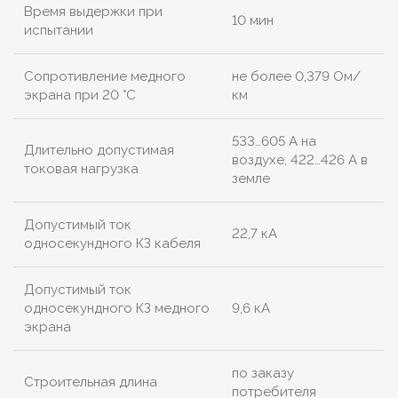
Время выдержки при
10 мин
испытании
Сопротивление медного
не более 0,379 Ом/
экрана при 20 °С
км
533…605 А на
Длительно допустимая
воздухе, 422…426 А в
токовая нагрузка
земле
Допустимый ток
22,7 кА
односекундного КЗ кабеля
Допустимый ток
односекундного КЗ медного
9,6 кА
экрана
по заказу
Строительная длина
потребителя