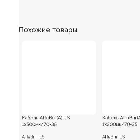
Похожие товары
Кабель АПвВнг(А)-LS
Кабель АПвВнг(
1х500мк/70-35
1х300мк/70-35
АПвВнг-LS
АПвВнг-LS