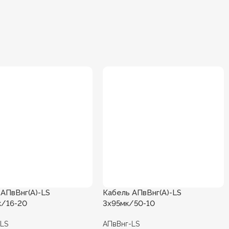
 АПвВнг(А)-LS
Кабель АПвВнг(А)-LS
к/16-20
3х95мк/50-10
-LS
АПвВнг-LS