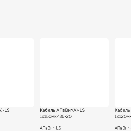
А)-LS
Кабель АПвВнг(А)-LS
Кабель
1х150мк/35-20
1х120м
АПвВнг-LS
АПвВнг