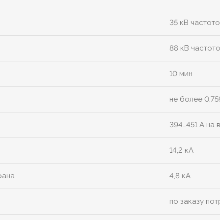
35 кВ частото
88 кВ частото
10 мин
не более 0,7
394…451 А на 
14,2 кА
рана
4,8 кА
по заказу по