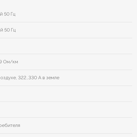
й 50 Гц
й 50 Гц
59 Ом/км
воздухе, 322…330 А в земле
требителя