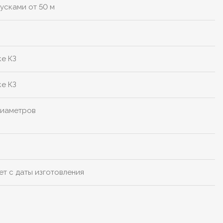
усками от 50 м
ке КЗ
ке КЗ
диаметров
ет с даты изготовления