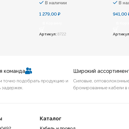
В наличии
В на
1 279,00
₽
941,00
В Корзину
В Кор
Артикул:
8722
Артикул
я команда
Широкий ассортимен
м точно подобрать продукцию и
Силовые, оптоволоконные
 задержек.
бронированные кабели в 
ы
Каталог
00492
Кабель и провод