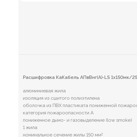
Расшифровка КаКабель АПвВнг(А)-LS 1х150мк/25
алюминиевая жила
изоляция из сшитого полиэтилена
оболочка из ПВХ пластиката пониженной пожаро
категория пожароопасности A
пониженное дымо- и газовыделение (low smoke)
1 жила
номинальное сечение жилы 150 мм
2