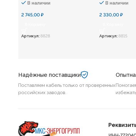
В наличии
В наличии
2 745,00
₽
2 330,00
₽
В Корзину
В Корзину
Артикул:
8828
Артикул:
8815
Надёжные поставщики
Опытна
Поставляем кабель только от проверенных
Помогае
российских заводов.
избежать
Реквизит
ИНН-77204