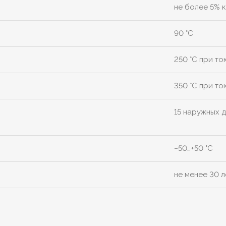
не более 5% к
90 °C
250 °C при то
350 °C при то
15 наружных 
−50…+50 °C
не менее 30 л