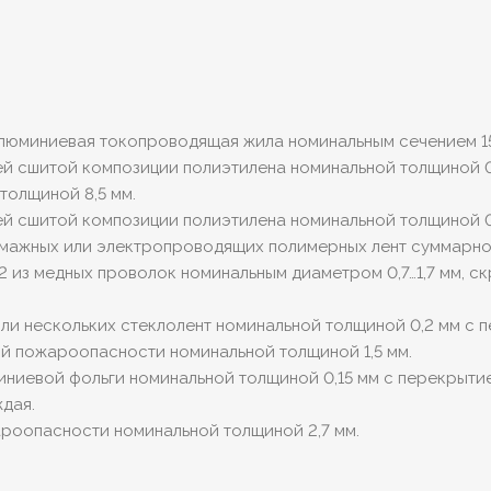
 алюминиевая токопроводящая жила номинальным сечением 15
й сшитой композиции полиэтилена номинальной толщиной 0
толщиной 8,5 мм.
й сшитой композиции полиэтилена номинальной толщиной 0
умажных или электропроводящих полимерных лент суммарной
 из медных проволок номинальным диаметром 0,7…1,7 мм, с
 или нескольких стеклолент номинальной толщиной 0,2 мм с 
ой пожароопасности номинальной толщиной 1,5 мм.
иниевой фольги номинальной толщиной 0,15 мм с перекрыти
дая.
ароопасности номинальной толщиной 2,7 мм.