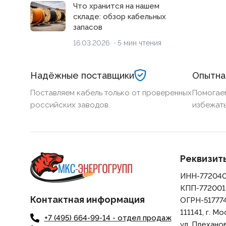
Что хранится на нашем
складе: обзор кабельных
запасов
16.03.2026
· 5 мин чтения
Надёжные поставщики
Опытна
Поставляем кабель только от проверенных
Помогае
российских заводов.
избежать
Реквизит
ИНН-77204
КПП-772001
Контактная информация
ОГРН-51777
111141, г. Мо
+7 (495) 664-99-14 - отдел продаж
ул. Плеханова,