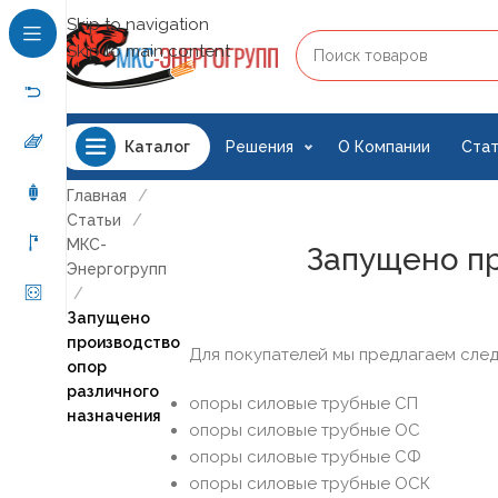
Skip to navigation
Skip to main content
Решения
О Компании
Стат
Каталог
Главная
/
Статьи
/
МКС-
Запущено пр
Энергогрупп
/
Запущено
производство
Для покупателей мы предлагаем сле
опор
различного
опоры силовые трубные СП
назначения
опоры силовые трубные ОС
опоры силовые трубные СФ
опоры силовые трубные ОСК