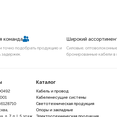
я команда
Широкий ассортимен
м точно подобрать продукцию и
Силовые, оптоволоконные
 задержек.
бронированные кабели в 
ы
Каталог
00492
Кабель и провод
001
Кабеленесущие системы
46128710
Светотехническая продукция
сква,
Опоры и закладные
 д. 7, п. l, 5 этаж,
Электротехническая продукция