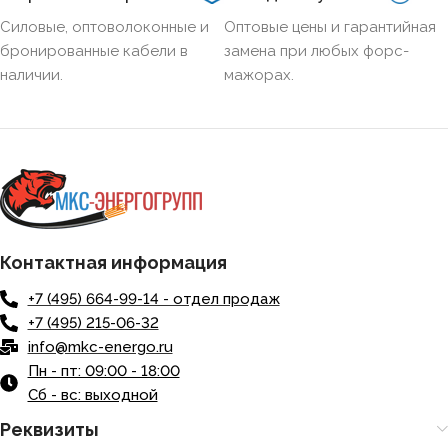
НАЛИЧИЕ ЭКРАНА
Нет
Силовые, оптоволоконные и
Оптовые цены и гарантийная
бронированные кабели в
замена при любых форс-
наличии.
мажорах.
БРОНИРОВАННЫЙ
Нет
КОЛИЧЕСТВО ЖИЛ
5
Контактная информация
+7 (495) 664-99-14 - отдел продаж
+7 (495) 215-06-32
info@mkc-energo.ru
Пн - пт: 09:00 - 18:00
Сб - вс: выходной
Реквизиты