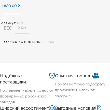
1 820,00
₽
В Корзину
Артикул:
1371
ВЕС
0,104
МАТЕРИАЛ ЖИЛЫ
Медь
БЕЗГАЛОГЕННЫЙ
Нет
ХЛАДОСТОЙКИЙ
Нет
Надёжные
Опытная команда
поставщики
Помогаем точно подобрать
СЕЧЕНИЕ ТПЖ
2,5
продукцию и избежать
Поставляем кабель только от
задержек.
проверенных российских
ОГНЕСТОЙКИЙ
Да
заводов.
Широкий ассортимент
Выгодные условия