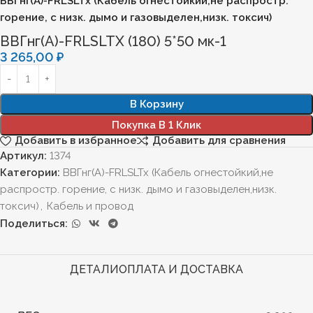
ВВГнг(А)-FRLSLTx (Кабель огнестойкий,не распростр.
горение, с низк. дымо и газовыделен,низк. токсич)
ВВГнг(А)-FRLSLTХ (180) 5*50 мк-1
3 265,00
₽
В Корзину
Покупка В 1 Клик
Добавить в избранное
Добавить для сравнения
Артикул:
1374
Категории:
ВВГнг(А)-FRLSLTx (Кабель огнестойкий,не
распростр. горение, с низк. дымо и газовыделен,низк.
токсич)
,
Кабель и провод
Поделиться:
ДЕТАЛИ
ОПЛАТА И ДОСТАВКА