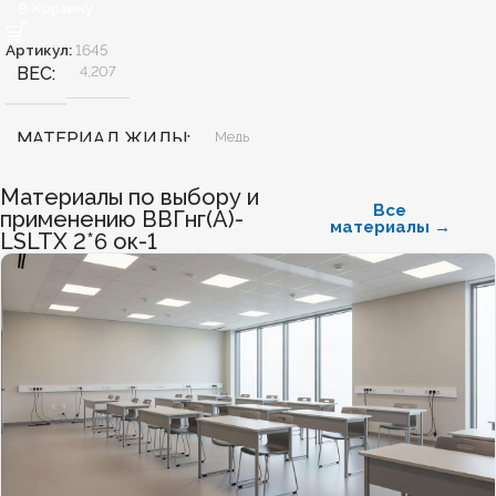
В Корзину
Артикул:
1645
ВЕС
4,207
МАТЕРИАЛ ЖИЛЫ
Медь
Материалы по выбору и
БЕЗГАЛОГЕННЫЙ
Нет
Все
применению ВВГнг(А)-
материалы →
LSLTХ 2*6 ок-1
ХЛАДОСТОЙКИЙ
Нет
СЕЧЕНИЕ ТПЖ
70
ОГНЕСТОЙКИЙ
Нет
НАЛИЧИЕ ЭКРАНА
Нет