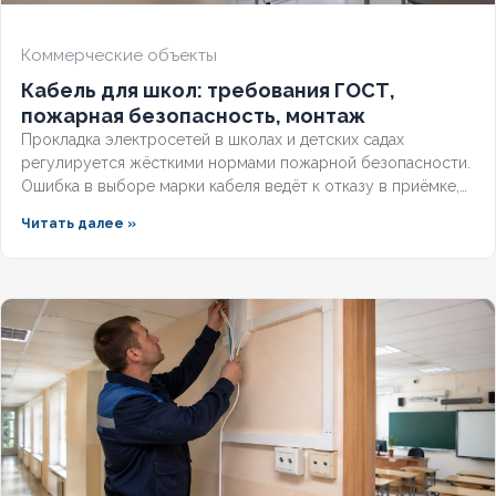
БРОНИРОВАННЫЙ
Нет
Коммерческие объекты
Кабель для школ: требования ГОСТ,
КОЛИЧЕСТВО ЖИЛ
5
пожарная безопасность, монтаж
Прокладка электросетей в школах и детских садах
регулируется жёсткими нормами пожарной безопасности.
Ошибка в выборе марки кабеля ведёт к отказу в приёмке,
предписаниям МЧС и дорогостоящим переделкам.
Читать далее »
Разберём, какой кабель прокладывают в школах по ГОСТ,
чем отличаются марки с низкой токсичностью и как
смонтировать трассу, чтобы пройти проверку с первого
раза.