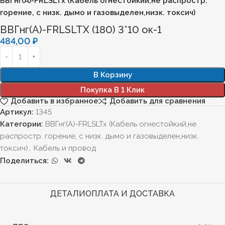
ВВГнг(А)-FRLSLTx (Кабель огнестойкий,не распростр.
горение, с низк. дымо и газовыделен,низк. токсич)
ВВГнг(А)-FRLSLTХ (180) 3*10 ок-1
484,00
₽
В Корзину
Покупка В 1 Клик
Добавить в избранное
Добавить для сравнения
Артикул:
1345
Категории:
ВВГнг(А)-FRLSLTx (Кабель огнестойкий,не
распростр. горение, с низк. дымо и газовыделен,низк.
токсич)
,
Кабель и провод
Поделиться:
ДЕТАЛИ
ОПЛАТА И ДОСТАВКА