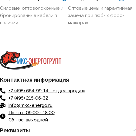
НАЛИЧИЕ ЭКРАНА
Нет
Силовые, оптоволоконные и
Оптовые цены и гарантийная
бронированные кабели в
замена при любых форс-
наличии.
мажорах.
БРОНИРОВАННЫЙ
Нет
КОЛИЧЕСТВО ЖИЛ
5
Контактная информация
+7 (495) 664-99-14 - отдел продаж
+7 (495) 215-06-32
info@mkc-energo.ru
Пн - пт: 09:00 - 18:00
Сб - вс: выходной
Реквизиты