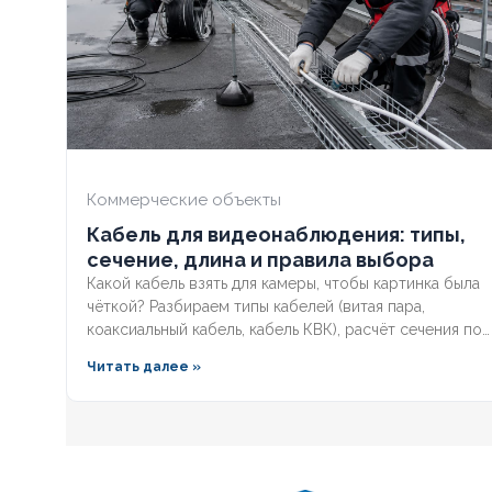
ОГНЕСТОЙКИЙ
Нет
ОГНЕСТОЙК
НАЛИЧИЕ ЭКРАНА
Нет
НАЛИЧИЕ ЭК
БРОНИРОВАННЫЙ
Нет
БРОНИРОВА
Коммерческие объекты
Кабель для видеонаблюдения: типы,
КОЛИЧЕСТВО ЖИЛ
1
КОЛИЧЕСТВ
сечение, длина и правила выбора
Какой кабель взять для камеры, чтобы картинка была
чёткой? Разбираем типы кабелей (витая пара,
коаксиальный кабель, кабель КВК), расчёт сечения по
длине и правила прокладки уличных трасс систем
Читать далее »
видеонаблюдения без потери сигнала.