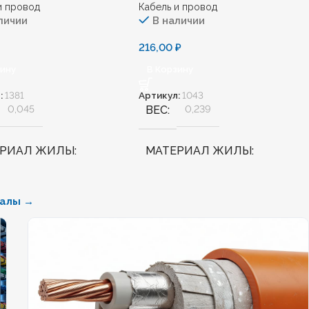
и провод
Кабель и провод
личии
В наличии
216,00
₽
зину
В Корзину
:
1381
Артикул:
1043
0,045
ВЕС
0,239
ЕРИАЛ ЖИЛЫ
МАТЕРИАЛ ЖИЛЫ
Медь
иалы →
АЛОГЕННЫЙ
Нет
БЕЗГАЛОГЕННЫЙ
Нет
ДОСТОЙКИЙ
Нет
ХЛАДОСТОЙКИЙ
Нет
НИЕ ТПЖ
1,5
СЕЧЕНИЕ ТПЖ
6