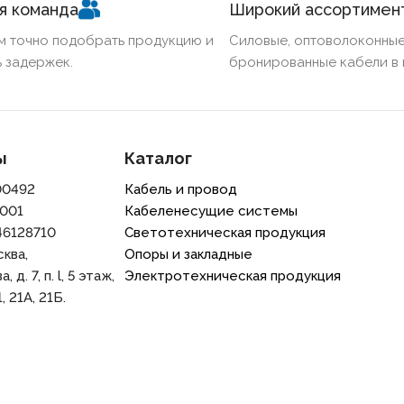
я команда
Широкий ассортимен
м точно подобрать продукцию и
Силовые, оптоволоконные
 задержек.
бронированные кабели в 
ы
Каталог
00492
Кабель и провод
001
Кабеленесущие системы
46128710
Светотехническая продукция
сква,
Опоры и закладные
 д. 7, п. l, 5 этаж,
Электротехническая продукция
, 21A, 21Б.