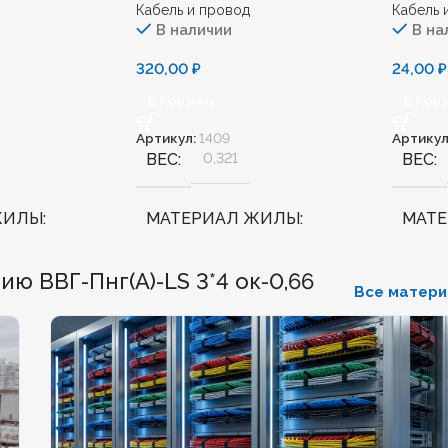
Кабель и провод
Кабель 
В наличии
В на
320,00
₽
24,00
₽
В Корзину
В Кор
Артикул:
1409
Артикул
ВЕС
0,321
ВЕС
ЖИЛЫ
МАТЕРИАЛ ЖИЛЫ
МАТ
Медь
Медь
 ВВГ-Пнг(А)-LS 3*4 ок-0,66
Все матер
ННЫЙ
Нет
БЕЗГАЛОГЕННЫЙ
Нет
БЕЗГ
КИЙ
Нет
ХЛАДОСТОЙКИЙ
Нет
ХЛА
Ж
6
СЕЧЕНИЕ ТПЖ
2,5
СЕЧЕ