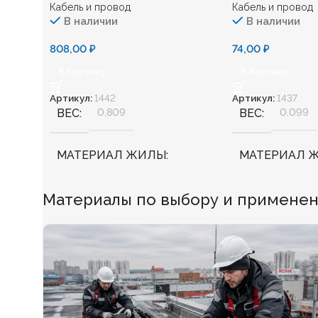
Кабель и провод
Кабель и провод
В наличии
В наличии
808,00
₽
74,00
₽
В Корзину
В Корзину
Артикул:
1442
Артикул:
1437
ВЕС
0,809
ВЕС
0,099
МАТЕРИАЛ ЖИЛЫ
МАТЕРИАЛ 
Медь
Медь
Материалы по выбору и применению
БЕЗГАЛОГЕННЫЙ
Нет
БЕЗГАЛОГЕ
ХЛАДОСТОЙКИЙ
Нет
ХЛАДОСТОЙ
СЕЧЕНИЕ ТПЖ
70
СЕЧЕНИЕ ТП