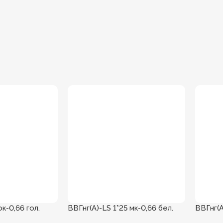
ок-0,66 гол.
ВВГнг(А)-LS 1*25 мк-0,66 бел.
ВВГнг(А