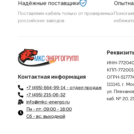
Надёжные поставщики
Опытна
Поставляем кабель только от проверенных
Помогае
российских заводов.
избежать
Реквизит
ИНН-77204
КПП-772001
Контактная информация
ОГРН-51777
111141, г. Мо
+7 (495) 664-99-14 - отдел продаж
ул. Плеханова,
+7 (495) 215-06-32
каб. № 20, 21
info@mkc-energo.ru
Пн - пт: 09:00 - 18:00
Сб - вс: выходной