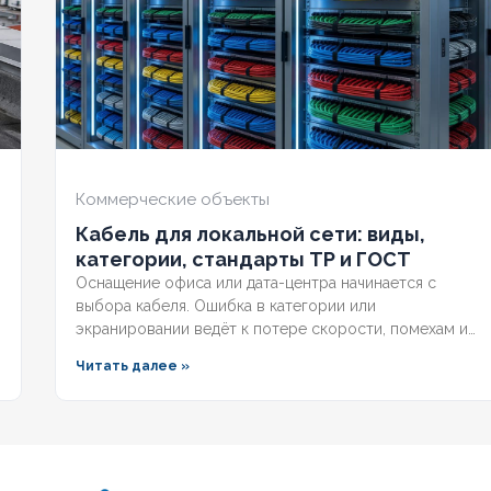
ИЙ
Нет
ОГНЕСТОЙКИЙ
Нет
ОГН
РАНА
Нет
НАЛИЧИЕ ЭКРАНА
Нет
НАЛИ
ННЫЙ
Нет
БРОНИРОВАННЫЙ
Нет
БРО
Коммерческие объекты
Кабель для локальной сети: виды,
О ЖИЛ
1
КОЛИЧЕСТВО ЖИЛ
1
КОЛ
категории, стандарты ТР и ГОСТ
Оснащение офиса или дата-центра начинается с
выбора кабеля. Ошибка в категории или
экранировании ведёт к потере скорости, помехам и
несоответствию нормам. Разберём, какой кабель
Читать далее »
используется в локальной сети, какие категории
поддерживает гигабит и 10G, и как легитимно
подобрать оборудование по ГОСТ и техническим
регламентам.