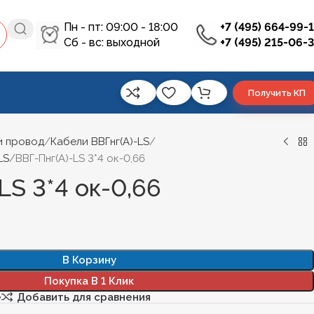
Пн - пт: 09:00 - 18:00
+7 (495) 664-99-
Сб - вс: выходной
+7 (495) 215-06-
Получить КП
и провод
Кабели ВВГнг(А)-LS
LS
ВВГ-Пнг(А)-LS 3*4 ок-0,66
LS 3*4 ок-0,66
В Корзину
Покупка В 1 Клик
е
Добавить для сравнения