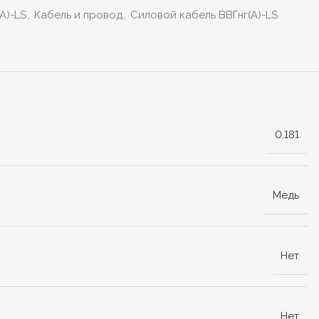
А)-LS
,
Кабель и провод
,
Силовой кабель ВВГнг(А)-LS
0,181
Медь
Нет
Нет