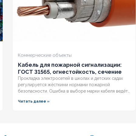
ЕСТОЙКИЙ
Нет
ОГНЕСТОЙКИЙ
Нет
ЧИЕ ЭКРАНА
Нет
НАЛИЧИЕ ЭКРАНА
Нет
НИРОВАННЫЙ
Нет
БРОНИРОВАННЫЙ
Нет
Коммерческие объекты
Кабель для пожарной сигнализации:
ИЧЕСТВО ЖИЛ
1
КОЛИЧЕСТВО ЖИЛ
3
ГОСТ 31565, огнестойкость, сечение
Прокладка электросетей в школах и детских садах
регулируется жёсткими нормами пожарной
безопасности. Ошибка в выборе марки кабеля ведёт
к отказу в приёмке, предписаниям МЧС и
Читать далее »
дорогостоящим переделкам. Разберём, какой кабель
прокладывают в школах по ГОСТ, чем отличаются
марки с низкой токсичностью и как смонтировать
трассу, чтобы пройти проверку с первого раза.