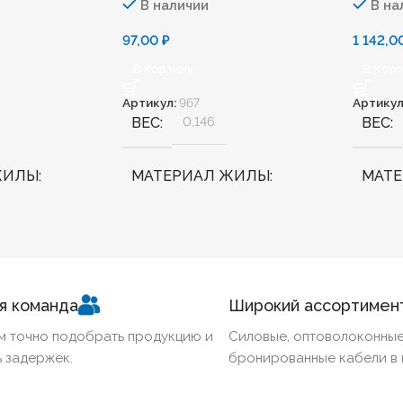
В наличии
В на
97,00
₽
1 142,
В Корзину
В Кор
Артикул:
967
Артикул
ВЕС
0,146
ВЕС
ЖИЛЫ
МАТЕРИАЛ ЖИЛЫ
МАТ
Медь
Медь
ННЫЙ
Нет
БЕЗГАЛОГЕННЫЙ
Нет
БЕЗГ
я команда
Широкий ассортимен
КИЙ
Нет
ХЛАДОСТОЙКИЙ
Нет
ХЛА
м точно подобрать продукцию и
Силовые, оптоволоконные
 задержек.
бронированные кабели в 
Ж
16
СЕЧЕНИЕ ТПЖ
1,5
СЕЧЕ