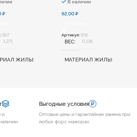
личии
В наличии
00
₽
92,00
₽
зину
В Корзину
:
957
Артикул:
936
1,271
ВЕС
0,138
ЕРИАЛ ЖИЛЫ
МАТЕРИАЛ ЖИЛЫ
Медь
АЛОГЕННЫЙ
Нет
БЕЗГАЛОГЕННЫЙ
Нет
т
Выгодные условия
ДОСТОЙКИЙ
Нет
ХЛАДОСТОЙКИЙ
Нет
 и
Оптовые цены и гарантийная замена при
наличии.
любых форс-мажорах.
НИЕ ТПЖ
2,5
СЕЧЕНИЕ ТПЖ
2,5