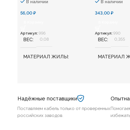
В наличии
В наличии
56,00
₽
343,00
₽
В Корзину
В Корзину
Артикул:
996
Артикул:
990
ВЕС
0,08
ВЕС
0,355
МАТЕРИАЛ ЖИЛЫ
МАТЕРИАЛ 
Медь
Медь
БЕЗГАЛОГЕННЫЙ
Нет
БЕЗГАЛОГЕ
Надёжные поставщики
Опытна
ХЛАДОСТОЙКИЙ
Нет
ХЛАДОСТОЙ
Поставляем кабель только от проверенных
Помогае
российских заводов.
избежать
СЕЧЕНИЕ ТПЖ
1,5
СЕЧЕНИЕ ТП