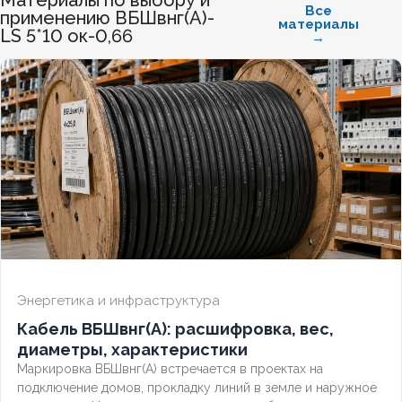
Материалы по выбору и
БЕЗГАЛОГЕННЫЙ
Нет
Все
применению ВБШвнг(А)-
материалы
LS 5*10 ок-0,66
→
ХЛАДОСТОЙКИЙ
Нет
СЕЧЕНИЕ ТПЖ
2,5
ОГНЕСТОЙКИЙ
Нет
НАЛИЧИЕ ЭКРАНА
Нет
БРОНИРОВАННЫЙ
Да
Энергетика и инфраструктура
КОЛИЧЕСТВО ЖИЛ
5
Кабель ВБШвнг(А): расшифровка, вес,
диаметры, характеристики
Маркировка ВБШвнг(А) встречается в проектах на
подключение домов, прокладку линий в земле и наружное