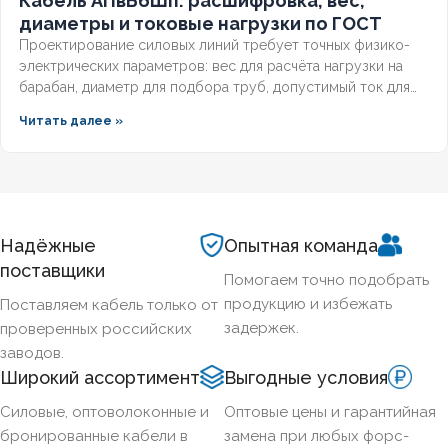
Кабель АПвБбШп: расшифровка, вес,
диаметры и токовые нагрузки по ГОСТ
Проектирование силовых линий требует точных физико-
электрических параметров: вес для расчёта нагрузки на
барабан, диаметр для подбора труб, допустимый ток для
выбора защиты. Разберём технические характеристики
Читать далее »
алюминиевых бронированных кабелей с изоляцией из
сшитого полиэтилена, формулы расчёта падения
напряжения и правила подбора сечения для подземных
трасс.
Надёжные
Опытная команда
поставщики
Помогаем точно подобрать
продукцию и избежать
Поставляем кабель только от
задержек.
проверенных российских
заводов.
Широкий ассортимент
Выгодные условия
Силовые, оптоволоконные и
Оптовые цены и гарантийная
бронированные кабели в
замена при любых форс-