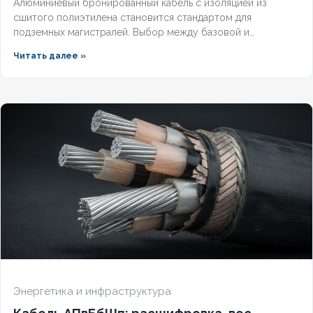
Алюминиевый бронированный кабель с изоляцией из
сшитого полиэтилена становится стандартом для
подземных магистралей. Выбор между базовой и
герметизированной версией зависит от уровня грунтовых
Читать далее »
вод и требований к надёжности. Разберём конструктивные
отличия, влияние индекса «(г)» на массогабаритные
показатели и правила подбора под конкретные условия.
Энергетика и инфраструктура