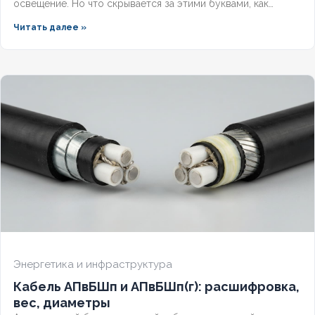
освещение. Но что скрывается за этими буквами, как
рассчитать вес трассы для доставки и чем версия с
Читать далее »
индексом LS отличается от базовой? Разберём полную
расшифровку по ГОСТ, таблицу технических характеристик
и правила выбора бронированного кабеля для надёжной
подземной прокладки.
Энергетика и инфраструктура
Кабель АПвБШп и АПвБШп(г): расшифровка,
вес, диаметры