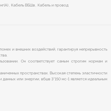
нг(А)
,
Кабель ВБШв
,
Кабель и провод
 помех и внешних воздействий, гарантируя непрерывность
тва.
ользовании. Он соответствует самым строгим нормам и
раниченных пространствах. Высокая степень эластичности
 данных или энергии, вбшв 3*150 мс-1 является идеальным