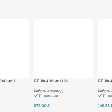
240 мс-1
ВБШв 4*16 мк-0,66
ВБШв 4*
Кабель и провод
Кабель 
В наличии
В на
972,00
₽
149,33