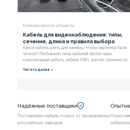
НАЛИЧИЕ ЭКРАНА
Нет
БРОНИРОВАННЫЙ
Да
Коммерческие объекты
Кабель для видеонаблюдения: типы,
КОЛИЧЕСТВО ЖИЛ
4
сечение, длина и правила выбора
Какой кабель взять для камеры, чтобы картинка была
чёткой? Разбираем типы кабелей (витая пара,
коаксиальный кабель, кабель КВК), расчёт сечения по
длине и правила прокладки уличных трасс систем
Читать далее »
видеонаблюдения без потери сигнала.
Надёжные поставщики
Опытна
Поставляем кабель только от проверенных
Помогае
российских заводов.
избежать