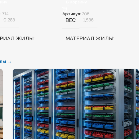
зину
В Корзину
:
714
Артикул:
706
0,283
ВЕС
1,536
ЕРИАЛ ЖИЛЫ
МАТЕРИАЛ ЖИЛЫ
Медь
алы →
АЛОГЕННЫЙ
Нет
БЕЗГАЛОГЕННЫЙ
Нет
ДОСТОЙКИЙ
Нет
ХЛАДОСТОЙКИЙ
Нет
НИЕ ТПЖ
1,5
СЕЧЕНИЕ ТПЖ
35
ЕСТОЙКИЙ
Нет
ОГНЕСТОЙКИЙ
Нет