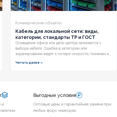
ЧИЕ ЭКРАНА
Нет
НАЛИЧИЕ ЭКРАНА
Нет
НИРОВАННЫЙ
Да
БРОНИРОВАННЫЙ
Да
Коммерческие объекты
Кабель для локальной сети: виды,
ИЧЕСТВО ЖИЛ
4
КОЛИЧЕСТВО ЖИЛ
3
категории, стандарты ТР и ГОСТ
Оснащение офиса или дата-центра начинается с
выбора кабеля. Ошибка в категории или
экранировании ведёт к потере скорости, помехам и
несоответствию нормам. Разберём, какой кабель
Читать далее »
используется в локальной сети, какие категории
поддерживает гигабит и 10G, и как легитимно
подобрать оборудование по ГОСТ и техническим
регламентам.
т
Выгодные условия
 и
Оптовые цены и гарантийная замена при
наличии.
любых форс-мажорах.