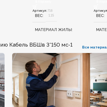
В Корзину
В Кор
Артикул:
718
Артикул
ВЕС
1,15
ВЕС
МАТЕРИАЛ ЖИЛЫ
МАТ
Медь
Медь
ию Кабель ВБШв 3*150 мс-1
Все матери
БЕЗГАЛОГЕННЫЙ
Нет
БЕЗГ
ХЛАДОСТОЙКИЙ
Нет
ХЛА
СЕЧЕНИЕ ТПЖ
16
СЕЧЕ
ОГНЕСТОЙКИЙ
Нет
ОГН