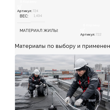
В Корзину
Артикул:
724
ВЕС
1,494
В Корзину
МАТЕРИАЛ ЖИЛЫ
Артикул:
722
Медь
Материалы по выбору и применен
БЕЗГАЛОГЕННЫЙ
Нет
ХЛАДОСТОЙКИЙ
Нет
СЕЧЕНИЕ ТПЖ
2,5
ОГНЕСТОЙКИЙ
Нет