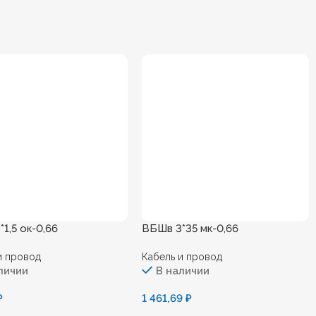
1,5 ок-0,66
ВБШв 3*35 мк-0,66
и провод
Кабель и провод
личии
В наличии
₽
1 461,69
₽