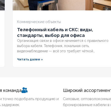
НАЛИЧИЕ ЭКРАНА
Нет
НАЛИ
БРОНИРОВАННЫЙ
Да
БРО
Коммерческие объекты
Телефонный кабель и СКС: виды,
КОЛИЧЕСТВО ЖИЛ
4
КОЛ
стандарты, выбор для офиса
Организация связи в офисе начинается с правильного
выбора кабеля. Телефония, локальная сеть,
видеонаблюдение — всё это требует чёткой
структуры и подходящих марок проводников.
Читать далее »
я команда
Широкий ассортимен
м точно подобрать продукцию и
Силовые, оптоволоконные
 задержек.
бронированные кабели в 