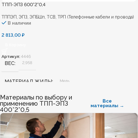
ТПП-ЭПЗ 600*2*0,4
ТППЭП, ЭПЗ, ЭПБШп, ТСВ, ТРП (Телефонные кабели и провода)
В наличии
2 813,00
₽
В Корзину
Артикул:
4446
ВЕС
2,958
МАТЕРИАЛ ЖИЛЫ
Медь
Материалы по выбору и
БЕЗГАЛОГЕННЫЙ
Нет
Все
применению ТПП-ЭПЗ
материалы →
400*2*0,5
ХЛАДОСТОЙКИЙ
Нет
ОГНЕСТОЙКИЙ
Нет