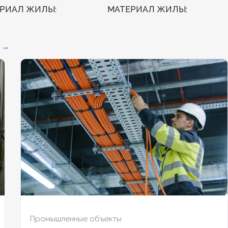
ЕРИАЛ ЖИЛЫ
МАТЕРИАЛ ЖИЛЫ
Медь
 →
АЛОГЕННЫЙ
Нет
БЕЗГАЛОГЕННЫЙ
Нет
ДОСТОЙКИЙ
Нет
ХЛАДОСТОЙКИЙ
Нет
ЕСТОЙКИЙ
Нет
ОГНЕСТОЙКИЙ
Нет
ЧИЕ ЭКРАНА
Да
НАЛИЧИЕ ЭКРАНА
Да
НИРОВАННЫЙ
Да
БРОНИРОВАННЫЙ
Да
ИЧЕСТВО ЖИЛ
КОЛИЧЕСТВО ЖИЛ
20
Промышленные объекты