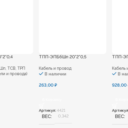
*2*0,4
ТПП-ЭПБбШп 20*2*0,5
ТПП-ЭП
Шп, ТСВ, ТРП
Кабель и провод
Кабель 
ли и провода)
В наличии
В на
263,00
₽
928,00
В Корзину
В Кор
Артикул:
4421
Артикул
ВЕС
0,342
ВЕС