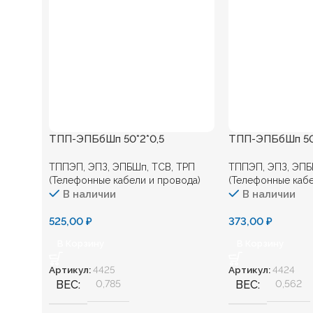
ТПП-ЭПБбШп 50*2*0,5
ТПП-ЭПБбШп 50
ТППЭП, ЭПЗ, ЭПБШп, ТСВ, ТРП
ТППЭП, ЭПЗ, ЭПБ
(Телефонные кабели и провода)
(Телефонные кабе
В наличии
В наличии
525,00
₽
373,00
₽
В Корзину
В Корзину
Артикул:
4425
Артикул:
4424
ВЕС
0,785
ВЕС
0,562