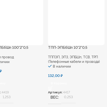
БбШп 100*2*0,5
ТПП-ЭПБбШп 10*2*0,5
и провод
ТППЭП, ЭПЗ, ЭПБШп, ТСВ, ТРП
личии
(Телефонные кабели и провода)
В наличии
₽
132,00
₽
зину
В Корзину
:
4419
Артикул:
4417
1,253
ВЕС
0,253