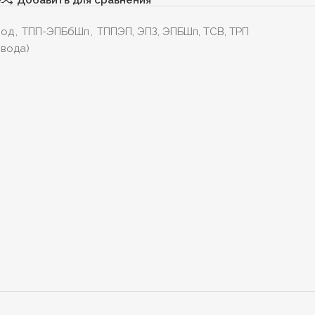
вод
,
ТПП-ЭПБбШп
,
ТППЭП, ЭПЗ, ЭПБШп, ТСВ, ТРП
овода)