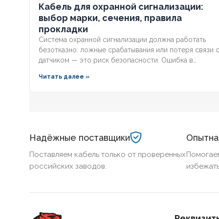
Кабель для охранной сигнализации:
выбор марки, сечения, правила
прокладки
Система охранной сигнализации должна работать
безотказно: ложные срабатывания или потеря связи 
датчиком — это риск безопасности. Ошибка в
выборе кабеля или нарушении правил прокладки
Читать далее »
ведёт к отказу при приёмке. Разберём пошаговый
алгоритм: как рассчитать сечение, выбрать марку и
уложить трассу так, чтобы система прошла проверку
с первого раза.
Надёжные поставщики
Опытна
Поставляем кабель только от проверенных
Помогае
российских заводов.
избежать
Реквизит