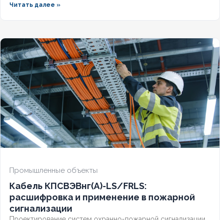
Читать далее »
требованиям СП и ГОСТ? Разберём полную расшифровку,
нормативную базу и правила выбора для систем
безопасности.
Промышленные объекты
Кабель КПСВЭВнг(А)-LS/FRLS:
расшифровка и применение в пожарной
сигнализации
Проектирование систем охранно-пожарной сигнализации