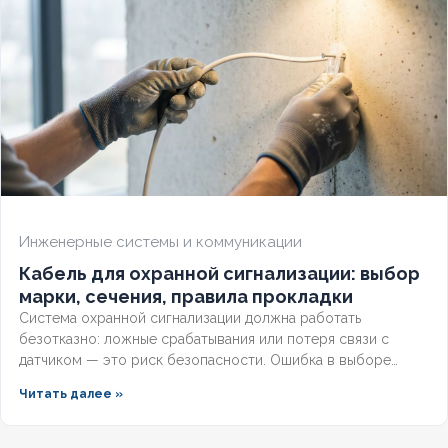
ОГНЕСТОЙКИЙ
Нет
НАЛИЧИЕ ЭКРАНА
Да
БРОНИРОВАННЫЙ
Нет
Инженерные системы и коммуникации
Кабель для охранной сигнализации: выбор
марки, сечения, правила прокладки
Система охранной сигнализации должна работать
безотказно: ложные срабатывания или потеря связи с
датчиком — это риск безопасности. Ошибка в выборе
кабеля или нарушении правил прокладки ведёт к отказу
Читать далее »
при приёмке. Разберём пошаговый алгоритм: как
рассчитать сечение, выбрать марку и уложить трассу так,
чтобы система прошла проверку с первого раза.