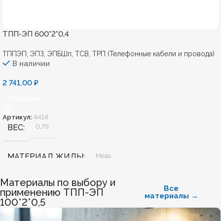
ТПП-ЭП 600*2*0,4
ТППЭП, ЭПЗ, ЭПБШп, ТСВ, ТРП (Телефонные кабели и провода)
В наличии
2 741,00
₽
В Корзину
Артикул:
4414
ВЕС
0,79
МАТЕРИАЛ ЖИЛЫ
Медь
Материалы по выбору и
БЕЗГАЛОГЕННЫЙ
Нет
Все
применению ТПП-ЭП
материалы →
100*2*0,5
ХЛАДОСТОЙКИЙ
Нет