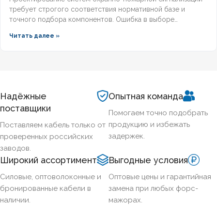
требует строгого соответствия нормативной базе и
точного подбора компонентов. Ошибка в выборе
кабельной продукции приводит к отказу оборудования при
Читать далее »
задымлении или массовым ложным срабатываниям из-за
наводок. Разберём, что означает маркировка КПСВЭВнг,
чем отличаются исполнения LS и FRLS и как подобрать
марку под конкретные задачи пожарной автоматики.
Надёжные
Опытная команда
поставщики
Помогаем точно подобрать
продукцию и избежать
Поставляем кабель только от
задержек.
проверенных российских
заводов.
Широкий ассортимент
Выгодные условия
Силовые, оптоволоконные и
Оптовые цены и гарантийная
бронированные кабели в
замена при любых форс-
наличии.
мажорах.