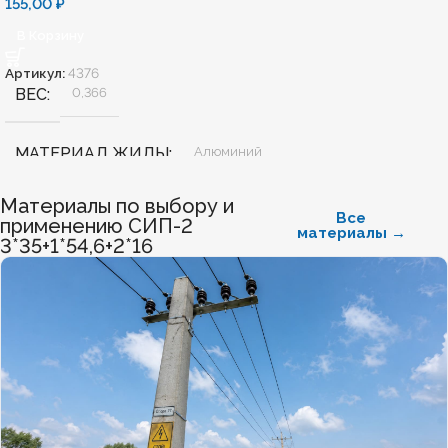
155,00
₽
В Корзину
Артикул:
4376
ВЕС
0,366
МАТЕРИАЛ ЖИЛЫ
Алюминий
Материалы по выбору и
БЕЗГАЛОГЕННЫЙ
Нет
Все
применению СИП-2
материалы →
3*35+1*54,6+2*16
ХЛАДОСТОЙКИЙ
Нет
СЕЧЕНИЕ ТПЖ
16
ОГНЕСТОЙКИЙ
Нет
Нет