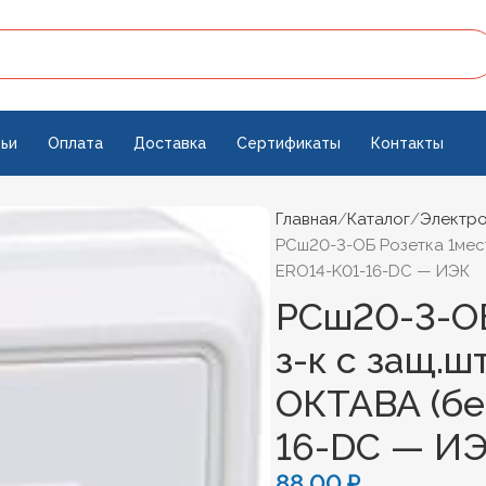
ьи
Оплата
Доставка
Сертификаты
Контакты
Главная
Каталог
Электро
РСш20-3-ОБ Розетка 1местн
ERO14-K01-16-DC — ИЭК
РСш20-3-ОБ
з-к с защ.шт
ОКТАВА (бе
16-DC — И
88,00
₽