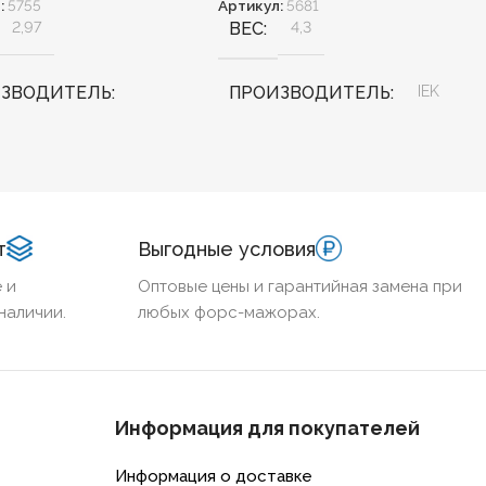
:
5755
Артикул:
5681
2,97
ВЕС
4,3
ИЗВОДИТЕЛЬ
ПРОИЗВОДИТЕЛЬ
IEK
рика проч.
КОД ТОВАРА
ТОВАРА
Нм011140
MKM14-N-18-31-Z
т
Выгодные условия
 и
Оптовые цены и гарантийная замена при
наличии.
любых форс-мажорах.
Информация для покупателей
Информация о доставке