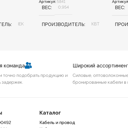
Артикул:
5841
Артикул
ВЕС
0,954
ВЕС
ТЕЛЬ
IEK
ПРОИЗВОДИТЕЛЬ
КВТ
ПРО
Элект
КОЛИЧЕСТВО ЖИЛ
4
КОД 
02
ТИП ИЗОЛЯЦИИ
я команда
Широкий ассортимен
Пластмассовая
м точно подобрать продукцию и
Силовые, оптоволоконные
 задержек.
бронированные кабели в 
НАПРЯЖЕНИЕ, В
1
ТИП МУФТЫ
Концевая
ы
Каталог
00492
Кабель и провод
КОД ТОВАРА
57780