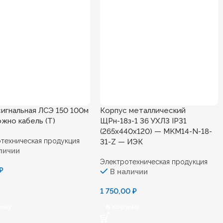
сигнальная ЛСЭ 150 100м
Корпус металлический
жно кабель (Т)
ЩРн-18з-1 36 УХЛ3 IP31
(265x440x120) — MKM14-N-18-
техническая продукция
31-Z — ИЭК
личии
Электротехническая продукция
₽
В наличии
1 750,00
₽
зину
В Корзину