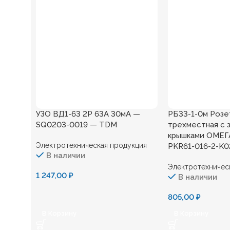
УЗО ВД1-63 2Р 63А 30мА —
РБ33-1-0м Розет
SQ0203-0019 — TDM
трехместная с 
крышками ОМЕГ
Электротехническая продукция
PKR61-016-2-K
В наличии
Электротехничес
1 247,00
₽
В наличии
805,00
₽
В Корзину
В Корзину