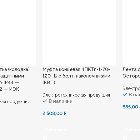
ка (колодка)
Муфта концевая 4ПКТп-1-70-
Лента 
защитными
120- Б с болт. наконечниками
Осторо
А IP44 —
(КВТ)
Электро
02 — ИЭК
В на
Электротехническая продукция
В наличии
кая продукция
685,00
2 508,00
₽
В Корзину
В Кор