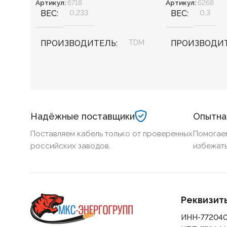
Артикул:
6718
Артикул:
6268
ВЕС
0,233
ВЕС
0,3
ПРОИЗВОДИТЕЛЬ
TDM
ПРОИЗВОДИ
КОД ТОВАРА
КОД ТОВАРА
SQ0203-0019
PKR61-016-2-K
Надёжные поставщики
Опытна
Поставляем кабель только от проверенных
Помогае
российских заводов.
избежать
Реквизит
ИНН-77204