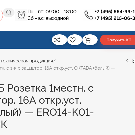
Пн - пт: 09:00 - 18:00
+7 (495) 664-99-
Сб - вс: выходной
+7 (495) 215-06-
Получить КП
техническая продукция
. c з-к с защ.штор. 16А откр.уст. ОКТАВА (белый) —
 Розетка 1местн. c
ор. 16А откр.уст.
лый) — ERO14-K01-
ЭК