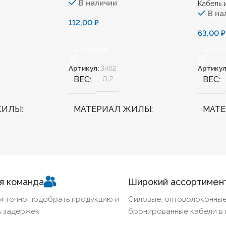
В наличии
Кабель 
В на
112,00
₽
63,00
₽
В Корзину
В Кор
Артикул:
3462
Артикул
ВЕС
0,2
ВЕС
ЖИЛЫ
МАТЕРИАЛ ЖИЛЫ
МАТ
Медь
Медь
ННЫЙ
Нет
БЕЗГАЛОГЕННЫЙ
Да
БЕЗГ
я команда
Широкий ассортимен
КИЙ
Нет
ХЛАДОСТОЙКИЙ
Нет
ХЛА
м точно подобрать продукцию и
Силовые, оптоволоконные
 задержек.
бронированные кабели в 
Ж
1,5
СЕЧЕНИЕ ТПЖ
1,5
СЕЧЕ