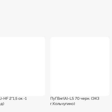
)-HF 2*1,5 ок -1
ПуГВнг(А)-LS 70 черн. (ЭКЗ
рд)
г.Кольчугино)