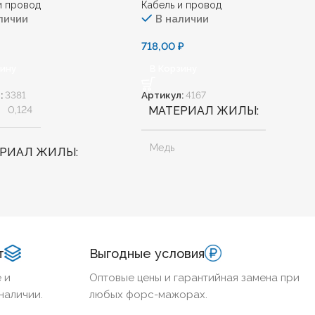
и провод
Кабель и провод
личии
В наличии
718,00
₽
зину
В Корзину
:
3381
Артикул:
4167
0,124
МАТЕРИАЛ ЖИЛЫ
Медь
ЕРИАЛ ЖИЛЫ
БЕЗГАЛОГЕННЫЙ
Нет
АЛОГЕННЫЙ
Да
ХЛАДОСТОЙКИЙ
Нет
т
Выгодные условия
ДОСТОЙКИЙ
Нет
СЕЧЕНИЕ ТПЖ
70
 и
Оптовые цены и гарантийная замена при
наличии.
любых форс-мажорах.
НИЕ ТПЖ
1,5
ОГНЕСТОЙКИЙ
Нет