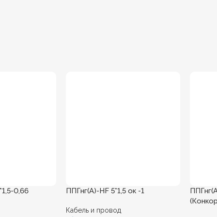
1,5-0,66
ППГнг(А)-HF 5*1,5 ок -1
ППГнг(А
(Конко
Кабель и провод