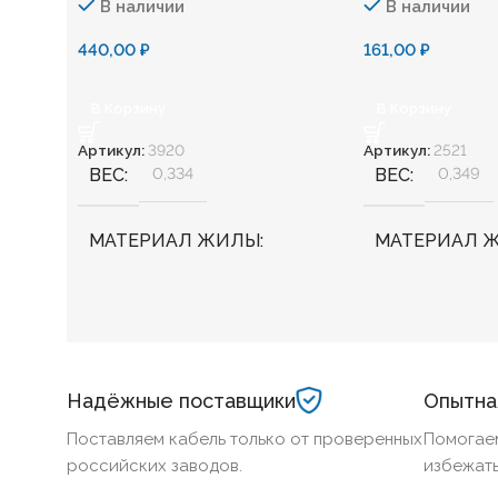
В наличии
В наличии
440,00
₽
161,00
₽
В Корзину
В Корзину
Артикул:
3920
Артикул:
2521
ВЕС
0,334
ВЕС
0,349
МАТЕРИАЛ ЖИЛЫ
МАТЕРИАЛ 
Медь
Медь
БЕЗГАЛОГЕННЫЙ
Нет
БЕЗГАЛОГЕ
Надёжные поставщики
Опытна
ХЛАДОСТОЙКИЙ
Нет
ХЛАДОСТОЙ
Поставляем кабель только от проверенных
Помогае
российских заводов.
избежать
СЕЧЕНИЕ ТПЖ
35
СЕЧЕНИЕ ТП