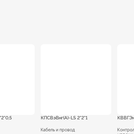
*2*0,5
КПСВэВнг(А)-LS 2*2*1
КВВГЭнг
Кабель и провод
Контрол