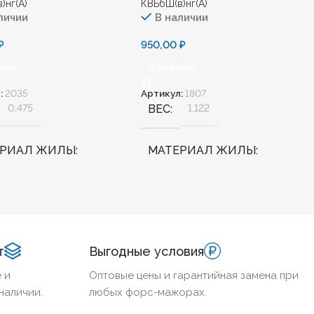
)нг(А)
КВБбШ(в)нг(А)
личии
В наличии
₽
950,00
₽
зину
В Корзину
:
2035
Артикул:
1807
0,475
ВЕС
1,122
ЕРИАЛ ЖИЛЫ
МАТЕРИАЛ ЖИЛЫ
Медь
АЛОГЕННЫЙ
Нет
БЕЗГАЛОГЕННЫЙ
Нет
т
Выгодные условия
ДОСТОЙКИЙ
Нет
ХЛАДОСТОЙКИЙ
Нет
 и
Оптовые цены и гарантийная замена при
наличии.
любых форс-мажорах.
НИЕ ТПЖ
2,5
СЕЧЕНИЕ ТПЖ
2,5