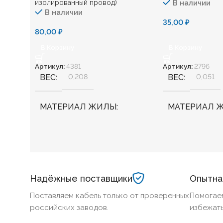
изолированный провод)
В наличии
В наличии
35,00
₽
80,00
₽
В Корзину
В Корзину
Артикул:
4381
Артикул:
2796
ВЕС
0,208
ВЕС
0,051
МАТЕРИАЛ ЖИЛЫ
МАТЕРИАЛ 
Алюминий
Медь
БЕЗГАЛОГЕННЫЙ
Нет
БЕЗГАЛОГЕ
Надёжные поставщики
Опытна
ХЛАДОСТОЙКИЙ
Нет
ХЛАДОСТОЙ
Поставляем кабель только от проверенных
Помогае
российских заводов.
избежать
СЕЧЕНИЕ ТПЖ
50
СЕЧЕНИЕ ТП