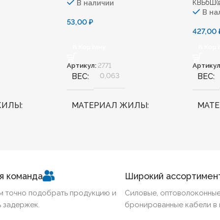
В наличии
КВБбШ(в
В на
53,00
₽
427,00
В Корзину
В Кор
Артикул:
2771
Артикул
ВЕС
0,063
ВЕС
ЖИЛЫ
МАТЕРИАЛ ЖИЛЫ
МАТ
Медь
Медь
ННЫЙ
Нет
БЕЗГАЛОГЕННЫЙ
Нет
БЕЗГ
я команда
Широкий ассортимен
КИЙ
Нет
ХЛАДОСТОЙКИЙ
Нет
ХЛА
м точно подобрать продукцию и
Силовые, оптоволоконные
 задержек.
бронированные кабели в 
Ж
0,5
СЕЧЕНИЕ ТПЖ
1
СЕЧЕ