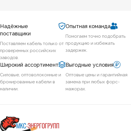
БЕЗГАЛОГЕННЫЙ
Нет
ХЛАДОСТОЙКИЙ
Нет
Надёжные
Опытная команда
поставщики
Помогаем точно подобрать
СЕЧЕНИЕ ТПЖ
16
продукцию и избежать
Поставляем кабель только от
задержек.
проверенных российских
ОГНЕСТОЙКИЙ
Нет
заводов.
Широкий ассортимент
Выгодные условия
НАЛИЧИЕ ЭКРАНА
Нет
Силовые, оптоволоконные и
Оптовые цены и гарантийная
бронированные кабели в
замена при любых форс-
наличии.
мажорах.
БРОНИРОВАННЫЙ
Нет
КОЛИЧЕСТВО ЖИЛ
1