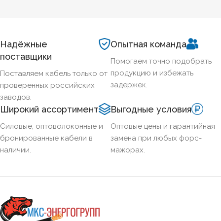
БЕЗГАЛОГЕННЫЙ
Нет
ХЛАДОСТОЙКИЙ
Нет
Надёжные
Опытная команда
поставщики
Помогаем точно подобрать
СЕЧЕНИЕ ТПЖ
16
продукцию и избежать
Поставляем кабель только от
задержек.
проверенных российских
ОГНЕСТОЙКИЙ
Нет
заводов.
Широкий ассортимент
Выгодные условия
НАЛИЧИЕ ЭКРАНА
Нет
Силовые, оптоволоконные и
Оптовые цены и гарантийная
бронированные кабели в
замена при любых форс-
наличии.
мажорах.
БРОНИРОВАННЫЙ
Нет
КОЛИЧЕСТВО ЖИЛ
1