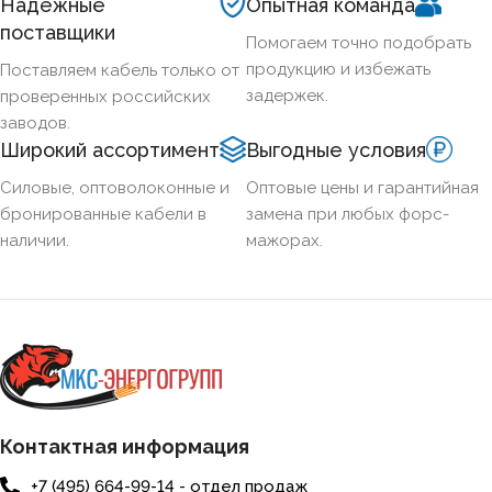
Надёжные
Опытная команда
поставщики
Помогаем точно подобрать
СЕЧЕНИЕ ТПЖ
0,75
продукцию и избежать
Поставляем кабель только от
задержек.
проверенных российских
ОГНЕСТОЙКИЙ
Да
заводов.
Широкий ассортимент
Выгодные условия
НАЛИЧИЕ ЭКРАНА
Да
Силовые, оптоволоконные и
Оптовые цены и гарантийная
бронированные кабели в
замена при любых форс-
наличии.
мажорах.
БРОНИРОВАННЫЙ
Нет
КОЛИЧЕСТВО ЖИЛ
4
Контактная информация
+7 (495) 664-99-14 - отдел продаж