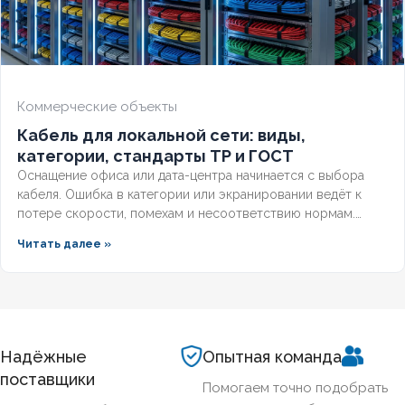
Коммерческие объекты
Кабель для локальной сети: виды,
категории, стандарты ТР и ГОСТ
Оснащение офиса или дата-центра начинается с выбора
кабеля. Ошибка в категории или экранировании ведёт к
потере скорости, помехам и несоответствию нормам.
Разберём, какой кабель используется в локальной сети,
Читать далее »
какие категории поддерживает гигабит и 10G, и как
легитимно подобрать оборудование по ГОСТ и
техническим регламентам.
Надёжные
Опытная команда
поставщики
Помогаем точно подобрать