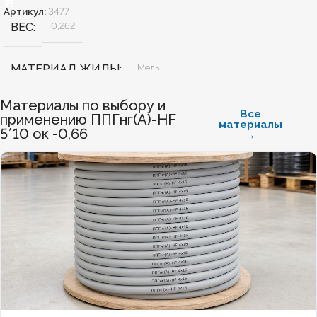
Артикул:
3477
ВЕС
0,262
МАТЕРИАЛ ЖИЛЫ
Медь
Материалы по выбору и
БЕЗГАЛОГЕННЫЙ
Да
Все
применению ППГнг(А)-HF
материалы
5*10 ок -0,66
→
ХЛАДОСТОЙКИЙ
Нет
СЕЧЕНИЕ ТПЖ
2,5
ОГНЕСТОЙКИЙ
Нет
НАЛИЧИЕ ЭКРАНА
Нет