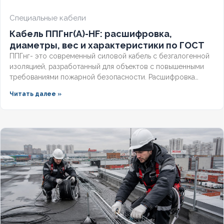
БРОНИРОВАННЫЙ
Нет
Специальные кабели
КОЛИЧЕСТВО ЖИЛ
5
Кабель ППГнг(А)-HF: расшифровка,
диаметры, вес и характеристики по ГОСТ
ППГнг- это современный силовой кабель с безгалогенной
изоляцией, разработанный для объектов с повышенными
требованиями пожарной безопасности. Расшифровка
маркировки, точные характеристики и соответствие ГОСТ
Читать далее »
делают этот технический продукт незаменимым для школ,
метрополитена и медицинских учреждений. Разберём
конструкцию, применение и правила подбора сечения для
сетей до 1 кв