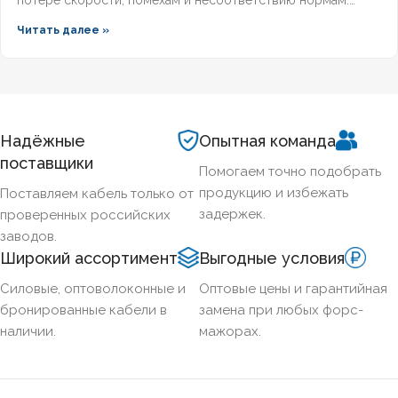
Разберём, какой кабель используется в локальной сети,
Читать далее »
какие категории поддерживает гигабит и 10G, и как
легитимно подобрать оборудование по ГОСТ и
техническим регламентам.
Надёжные
Опытная команда
поставщики
Помогаем точно подобрать
продукцию и избежать
Поставляем кабель только от
задержек.
проверенных российских
заводов.
Широкий ассортимент
Выгодные условия
Силовые, оптоволоконные и
Оптовые цены и гарантийная
бронированные кабели в
замена при любых форс-
наличии.
мажорах.