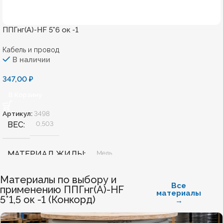
ППГнг(А)-HF 5*6 ок -1
Кабель и провод
В наличии
347,00
₽
В Корзину
Артикул:
3498
ВЕС
0,503
МАТЕРИАЛ ЖИЛЫ
Медь
Материалы по выбору и
БЕЗГАЛОГЕННЫЙ
Да
Все
применению ППГнг(А)-HF
материалы
5*1,5 ок -1 (Конкорд)
→
ХЛАДОСТОЙКИЙ
Нет