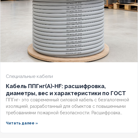
СЕЧЕНИЕ ТПЖ
6
ОГНЕСТОЙКИЙ
Нет
НАЛИЧИЕ ЭКРАНА
Нет
БРОНИРОВАННЫЙ
Нет
Специальные кабели
КОЛИЧЕСТВО ЖИЛ
5
Кабель ППГнг(А)-HF: расшифровка,
диаметры, вес и характеристики по ГОСТ
ППГнг- это современный силовой кабель с безгалогенной
изоляцией, разработанный для объектов с повышенными
требованиями пожарной безопасности. Расшифровка
маркировки, точные характеристики и соответствие ГОСТ
Читать далее »
делают этот технический продукт незаменимым для школ,
метрополитена и медицинских учреждений. Разберём