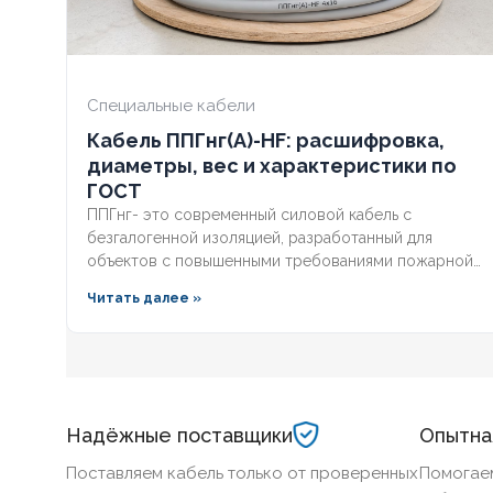
НАЛИЧИЕ ЭКРАНА
Нет
НАЛИЧИЕ ЭК
БРОНИРОВАННЫЙ
Нет
БРОНИРОВА
Специальные кабели
Кабель ППГнг(А)-HF: расшифровка,
КОЛИЧЕСТВО ЖИЛ
5
КОЛИЧЕСТВ
диаметры, вес и характеристики по
ГОСТ
ППГнг- это современный силовой кабель с
безгалогенной изоляцией, разработанный для
объектов с повышенными требованиями пожарной
безопасности. Расшифровка маркировки, точные
Читать далее »
характеристики и соответствие ГОСТ делают этот
технический продукт незаменимым для школ,
метрополитена и медицинских учреждений. Разберё
конструкцию, применение и правила подбора
сечения для сетей до 1 кв
Надёжные поставщики
Опытна
Поставляем кабель только от проверенных
Помогае