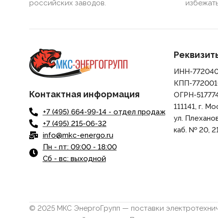
российских заводов.
избежать
Реквизит
ИНН-77204
КПП-772001
Контактная информация
ОГРН-51777
111141, г. Мо
+7 (495) 664-99-14 - отдел продаж
ул. Плеханова,
+7 (495) 215-06-32
каб. № 20, 21
info@mkc-energo.ru
Пн - пт: 09:00 - 18:00
Сб - вс: выходной
© 2025 МКС ЭнергоГрупп — поставки электротехнич