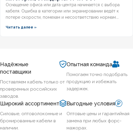
Оснащение офиса или дата-центра начинается с выбора
кабеля. Ошибка в категории или экранировании ведёт к
потере скорости, помехам и несоответствию нормам.
Разберём, какой кабель используется в локальной сети,
Читать далее »
какие категории поддерживает гигабит и 10G, и как
легитимно подобрать оборудование по ГОСТ и
техническим регламентам.
Надёжные
Опытная команда
поставщики
Помогаем точно подобрать
продукцию и избежать
Поставляем кабель только от
задержек.
проверенных российских
заводов.
Широкий ассортимент
Выгодные условия
Силовые, оптоволоконные и
Оптовые цены и гарантийная
бронированные кабели в
замена при любых форс-
наличии.
мажорах.