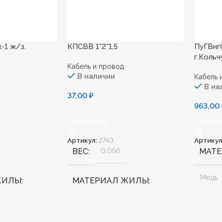
к-1 ж/з.
КПСВВ 1*2*1,5
ПуГВнг(
г.Кольч
Кабель и провод
В наличии
Кабель 
В на
37,00
₽
963,00
В Корзину
В Кор
Артикул:
2743
Артикул
ВЕС
0,056
МАТ
Медь
ЖИЛЫ
МАТЕРИАЛ ЖИЛЫ
БЕЗГ
Медь