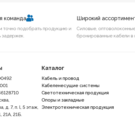
ННЫЙ
Нет
БЕЗГАЛОГЕННЫЙ
Нет
ХЛА
я команда
Широкий ассортимен
КИЙ
Нет
ХЛАДОСТОЙКИЙ
Нет
СЕЧЕ
м точно подобрать продукцию и
Силовые, оптоволоконные
 задержек.
бронированные кабели в 
Ж
185
СЕЧЕНИЕ ТПЖ
1,5
ОГН
ИЙ
Нет
ОГНЕСТОЙКИЙ
Нет
НАЛИ
ы
Каталог
00492
Кабель и провод
РАНА
Нет
НАЛИЧИЕ ЭКРАНА
Нет
БРО
001
Кабеленесущие системы
46128710
Светотехническая продукция
ННЫЙ
Нет
БРОНИРОВАННЫЙ
Нет
КОЛ
сква,
Опоры и закладные
 д. 7, п. l, 5 этаж,
Электротехническая продукция
О ЖИЛ
1
КОЛИЧЕСТВО ЖИЛ
2
, 21A, 21Б.