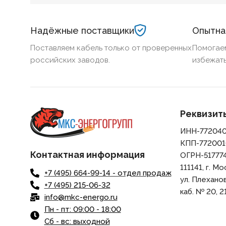
БЕЗГАЛОГЕННЫЙ
Нет
БЕЗГАЛОГЕ
Надёжные поставщики
Опытна
ХЛАДОСТОЙКИЙ
Нет
ХЛАДОСТОЙ
Поставляем кабель только от проверенных
Помогае
российских заводов.
избежать
СЕЧЕНИЕ ТПЖ
2,5
СЕЧЕНИЕ ТП
ОГНЕСТОЙКИЙ
Нет
ОГНЕСТОЙК
Реквизит
ИНН-77204
НАЛИЧИЕ ЭКРАНА
Нет
НАЛИЧИЕ ЭК
КПП-772001
Контактная информация
ОГРН-51777
БРОНИРОВАННЫЙ
Нет
БРОНИРОВА
111141, г. Мо
+7 (495) 664-99-14 - отдел продаж
ул. Плеханова,
+7 (495) 215-06-32
КОЛИЧЕСТВО ЖИЛ
1
КОЛИЧЕСТВ
каб. № 20, 21
info@mkc-energo.ru
Пн - пт: 09:00 - 18:00
Сб - вс: выходной