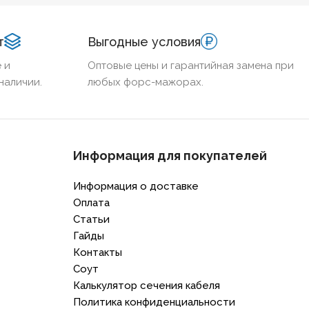
ДОСТОЙКИЙ
Нет
ХЛАДОСТОЙКИЙ
Нет
т
Выгодные условия
НИЕ ТПЖ
95
СЕЧЕНИЕ ТПЖ
0,5
 и
Оптовые цены и гарантийная замена при
наличии.
любых форс-мажорах.
ЕСТОЙКИЙ
Нет
ОГНЕСТОЙКИЙ
Нет
ЧИЕ ЭКРАНА
Нет
НАЛИЧИЕ ЭКРАНА
Нет
Информация для покупателей
НИРОВАННЫЙ
Нет
БРОНИРОВАННЫЙ
Нет
Информация о доставке
Оплата
Статьи
ИЧЕСТВО ЖИЛ
1
КОЛИЧЕСТВО ЖИЛ
1
Гайды
Контакты
Соут
Калькулятор сечения кабеля
Политика конфиденциальности