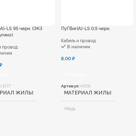
А)-LS 95 черн. (ЭКЗ
ПуГВнг(А)-LS 0,5 черн.
угино)
Кабель и провод
В наличии
и провод
личии
8,00
₽
₽
зину
В Корзину
:
4177
Артикул:
4006
ЕРИАЛ ЖИЛЫ
МАТЕРИАЛ ЖИЛЫ
Медь
АЛОГЕННЫЙ
Нет
БЕЗГАЛОГЕННЫЙ
Нет