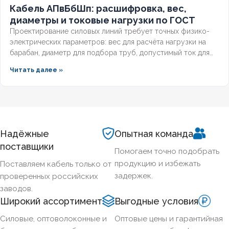
Кабель АПвБбШп: расшифровка, вес,
диаметры и токовые нагрузки по ГОСТ
Проектирование силовых линий требует точных физико-
электрических параметров: вес для расчёта нагрузки на
барабан, диаметр для подбора труб, допустимый ток для
выбора защиты. Разберём технические характеристики
Читать далее »
алюминиевых бронированных кабелей с изоляцией из
сшитого полиэтилена, формулы расчёта падения
напряжения и правила подбора сечения для подземных
трасс.
Надёжные
Опытная команда
поставщики
Помогаем точно подобрать
продукцию и избежать
Поставляем кабель только от
задержек.
проверенных российских
заводов.
Широкий ассортимент
Выгодные условия
Силовые, оптоволоконные и
Оптовые цены и гарантийная