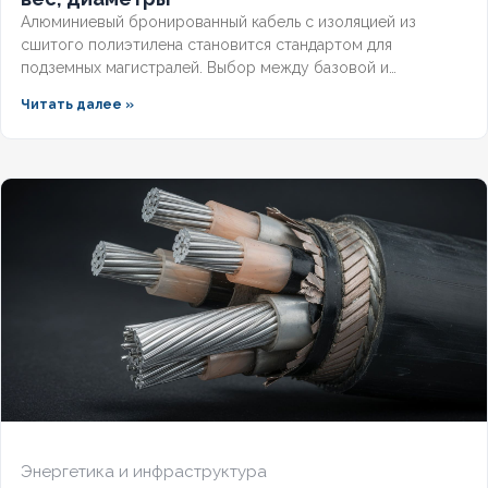
Алюминиевый бронированный кабель с изоляцией из
сшитого полиэтилена становится стандартом для
подземных магистралей. Выбор между базовой и
герметизированной версией зависит от уровня грунтовых
Читать далее »
вод и требований к надёжности. Разберём конструктивные
отличия, влияние индекса «(г)» на массогабаритные
показатели и правила подбора под конкретные условия.
Энергетика и инфраструктура