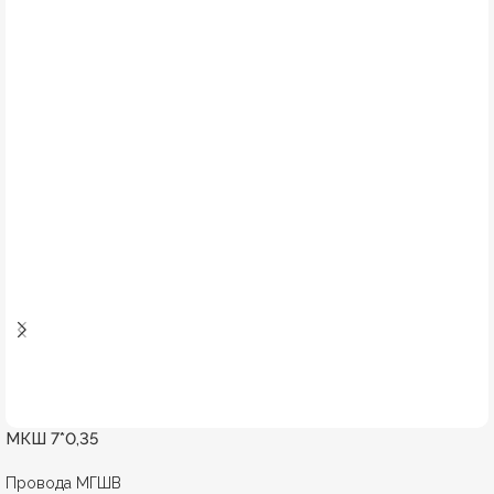
МКШ 7*0,35
Провода МГШВ