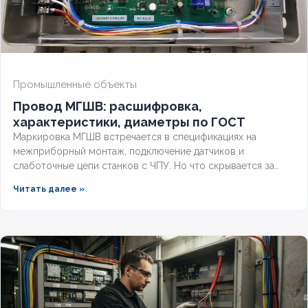
НАЛИЧИЕ ЭКРАНА
Нет
БРОНИРОВАННЫЙ
Нет
Промышленные объекты
Провод МГШВ: расшифровка,
КОЛИЧЕСТВО ЖИЛ
7
характеристики, диаметры по ГОСТ
Маркировка МГШВ встречается в спецификациях на
межприборный монтаж, подключение датчиков и
слаботочные цепи станков с ЧПУ. Но что скрывается за
этими буквами, какие бывают сечения и как подобрать
Читать далее »
провод под конкретную задачу? Разберём полную
расшифровку по ГОСТ, технические параметры и правила
выбора монтажного провода для надёжной эксплуатации.