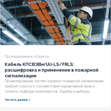
Промышленные объекты
Кабель КПСВЭВнг(А)-LS/FRLS:
расшифровка и применение в пожарной
сигнализации
Проектирование систем охранно-пожарной сигнализации
требует строгого соответствия нормативной базе и
точного подбора компонентов. Ошибка в выборе
кабельной продукции приводит к отказу оборудования при
Читать далее »
задымлении или массовым ложным срабатываниям из-за
наводок. Разберём, что означает маркировка КПСВЭВнг,