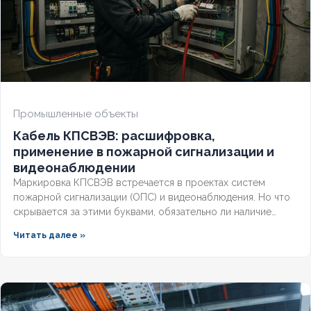
Промышленные объекты
Кабель КПСВЭВ: расшифровка,
применение в пожарной сигнализации и
видеонаблюдении
Маркировка КПСВЭВ встречается в проектах систем
пожарной сигнализации (ОПС) и видеонаблюдения. Но что
скрывается за этими буквами, обязательно ли наличие
экрана для слаботочных линий и соответствует ли кабель
Читать далее »
требованиям СП и ГОСТ? Разберём полную расшифровку,
нормативную базу и правила выбора для систем
безопасности.