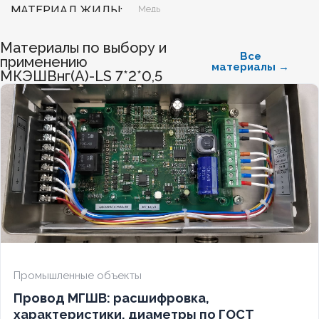
МАТЕРИАЛ ЖИЛЫ
Медь
Материалы по выбору и
БЕЗГАЛОГЕННЫЙ
Нет
Все
применению
материалы →
МКЭШВнг(А)-LS 7*2*0,5
ХЛАДОСТОЙКИЙ
Нет
СЕЧЕНИЕ ТПЖ
0,75
ОГНЕСТОЙКИЙ
Нет
НАЛИЧИЕ ЭКРАНА
Да
БРОНИРОВАННЫЙ
Нет
Промышленные объекты
Провод МГШВ: расшифровка,
КОЛИЧЕСТВО ЖИЛ
14
характеристики, диаметры по ГОСТ