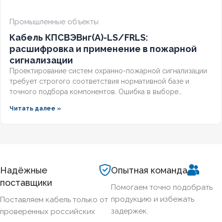
Промышленные объекты
Кабель КПСВЭВнг(А)-LS/FRLS:
расшифровка и применение в пожарной
сигнализации
Проектирование систем охранно-пожарной сигнализации
требует строгого соответствия нормативной базе и
точного подбора компонентов. Ошибка в выборе
кабельной продукции приводит к отказу оборудования при
Читать далее »
задымлении или массовым ложным срабатываниям из-за
наводок. Разберём, что означает маркировка КПСВЭВнг,
чем отличаются исполнения LS и FRLS и как подобрать
марку под конкретные задачи пожарной автоматики.
Надёжные
Опытная команда
поставщики
Помогаем точно подобрать
продукцию и избежать
Поставляем кабель только от
задержек.
проверенных российских