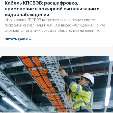
Кабель КПСВЭВ: расшифровка,
применение в пожарной сигнализации и
видеонаблюдении
Маркировка КПСВЭВ встречается в проектах систем
пожарной сигнализации (ОПС) и видеонаблюдения. Но что
скрывается за этими буквами, обязательно ли наличие
экрана для слаботочных линий и соответствует ли кабель
Читать далее »
требованиям СП и ГОСТ? Разберём полную расшифровку,
нормативную базу и правила выбора для систем
безопасности.