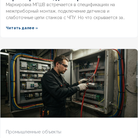
Маркировка МГШВ встречается в спецификациях на
межприборный монтаж, подключение датчиков и
слаботочные цепи станков с ЧПУ. Но что скрывается за
этими буквами, какие бывают сечения и как подобрать
Читать далее »
провод под конкретную задачу? Разберём полную
расшифровку по ГОСТ, технические параметры и правила
выбора монтажного провода для надёжной эксплуатации.
Промышленные объекты