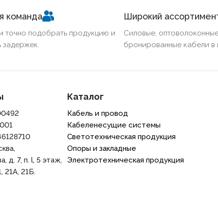
я команда
Широкий ассортимен
м точно подобрать продукцию и
Силовые, оптоволоконные
 задержек.
бронированные кабели в 
ы
Каталог
00492
Кабель и провод
001
Кабеленесущие системы
46128710
Светотехническая продукция
сква,
Опоры и закладные
 д. 7, п. l, 5 этаж,
Электротехническая продукция
, 21A, 21Б.