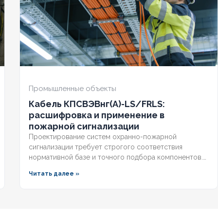
ЕСТОЙКИЙ
Нет
ОГНЕСТОЙКИЙ
Нет
ЧИЕ ЭКРАНА
Да
НАЛИЧИЕ ЭКРАНА
Да
НИРОВАННЫЙ
Нет
БРОНИРОВАННЫЙ
Нет
Промышленные объекты
Кабель КПСВЭВнг(А)-LS/FRLS:
ИЧЕСТВО ЖИЛ
4
КОЛИЧЕСТВО ЖИЛ
2
расшифровка и применение в
пожарной сигнализации
Проектирование систем охранно-пожарной
сигнализации требует строгого соответствия
нормативной базе и точного подбора компонентов.
Ошибка в выборе кабельной продукции приводит к
Читать далее »
отказу оборудования при задымлении или массовым
ложным срабатываниям из-за наводок. Разберём, что
означает маркировка КПСВЭВнг, чем отличаются
исполнения LS и FRLS и как подобрать марку под