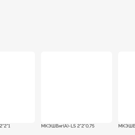
2*2*1
МКЭШВнг(А)-LS 2*2*0,75
МКЭШВн