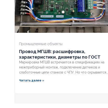
ОГНЕСТОЙКИЙ
Нет
ОГНЕСТОЙК
НАЛИЧИЕ ЭКРАНА
Да
НАЛИЧИЕ ЭК
БРОНИРОВАННЫЙ
Нет
БРОНИРОВА
Промышленные объекты
Провод МГШВ: расшифровка,
КОЛИЧЕСТВО ЖИЛ
6
КОЛИЧЕСТВ
характеристики, диаметры по ГОСТ
Маркировка МГШВ встречается в спецификациях на
межприборный монтаж, подключение датчиков и
слаботочные цепи станков с ЧПУ. Но что скрывается
за этими буквами, какие бывают сечения и как
Читать далее »
подобрать провод под конкретную задачу? Разберём
полную расшифровку по ГОСТ, технические
параметры и правила выбора монтажного провода
для надёжной эксплуатации.