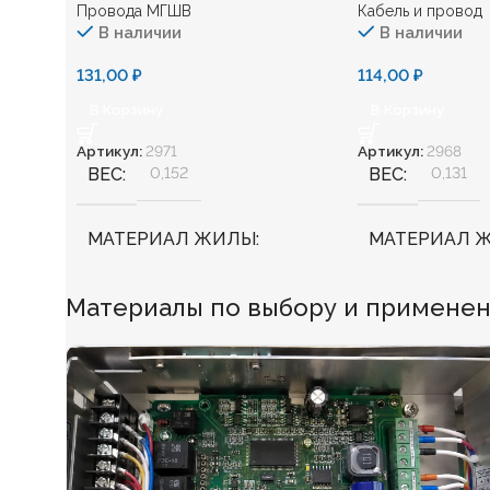
Провода МГШВ
Кабель и провод
В наличии
В наличии
131,00
₽
114,00
₽
В Корзину
В Корзину
Артикул:
2971
Артикул:
2968
ВЕС
0,152
ВЕС
0,131
МАТЕРИАЛ ЖИЛЫ
МАТЕРИАЛ 
Медь
Медь
Материалы по выбору и применени
БЕЗГАЛОГЕННЫЙ
Нет
БЕЗГАЛОГЕ
ХЛАДОСТОЙКИЙ
Нет
ХЛАДОСТОЙ
СЕЧЕНИЕ ТПЖ
0,75
СЕЧЕНИЕ ТП