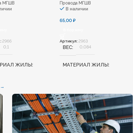
а МГШВ
Провода МГШВ
личии
В наличии
65,00
₽
зину
В Корзину
:
2966
Артикул:
2963
0,1
ВЕС
0,084
ЕРИАЛ ЖИЛЫ
МАТЕРИАЛ ЖИЛЫ
Медь
 →
АЛОГЕННЫЙ
Нет
БЕЗГАЛОГЕННЫЙ
Нет
ДОСТОЙКИЙ
Нет
ХЛАДОСТОЙКИЙ
Нет
НИЕ ТПЖ
0,5
СЕЧЕНИЕ ТПЖ
1