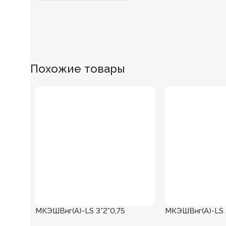
Похожие товары
МКЭШВнг(А)-LS 3*2*0,75
МКЭШВнг(А)-LS 