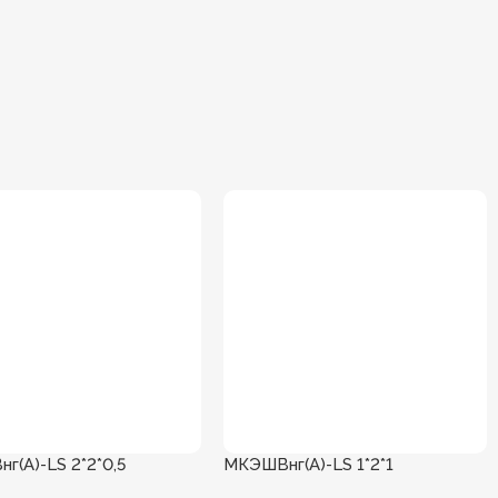
г(А)-LS 2*2*0,5
МКЭШВнг(А)-LS 1*2*1