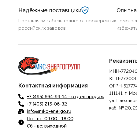
Надёжные поставщики
Опытна
Поставляем кабель только от проверенных
Помогае
российских заводов.
избежать
Реквизит
ИНН-77204
КПП-772001
Контактная информация
ОГРН-51777
111141, г. Мо
+7 (495) 664-99-14 - отдел продаж
ул. Плеханова,
+7 (495) 215-06-32
каб. № 20, 21
info@mkc-energo.ru
Пн - пт: 09:00 - 18:00
Сб - вс: выходной