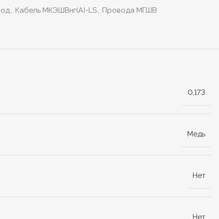
вод
,
Кабель МКЭШВнг(А)-LS
,
Провода МГШВ
0,173
Медь
Нет
Нет