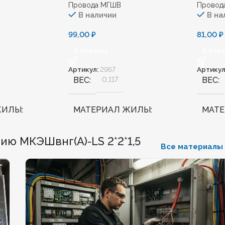
Провода МГШВ
Провод
В наличии
В на
99,00
₽
81,00
₽
В Корзину
В Кор
Артикул:
2967
Артикул
ВЕС
0,117
ВЕС
ЖИЛЫ
МАТЕРИАЛ ЖИЛЫ
МАТ
Медь
Медь
ю МКЭШвнг(А)-LS 2*2*1,5
Все материалы
ННЫЙ
Нет
БЕЗГАЛОГЕННЫЙ
Нет
БЕЗГ
КИЙ
Нет
ХЛАДОСТОЙКИЙ
Нет
ХЛА
Ж
1
СЕЧЕНИЕ ТПЖ
0,75
СЕЧЕ