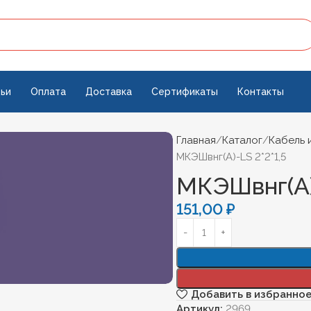
ьи
Оплата
Доставка
Сертификаты
Контакты
Главная
Каталог
Кабель 
МКЭШвнг(А)-LS 2*2*1,5
МКЭШвнг(А)
151,00
₽
Добавить в избранно
Артикул:
2969