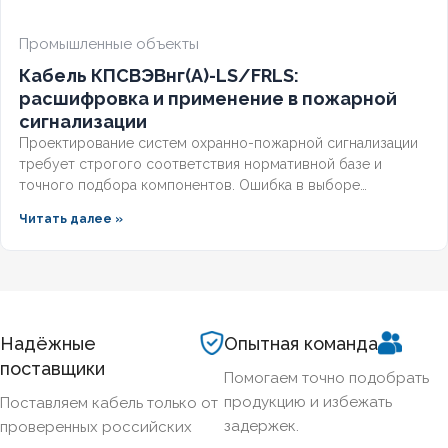
Промышленные объекты
Кабель КПСВЭВнг(А)-LS/FRLS:
расшифровка и применение в пожарной
сигнализации
Проектирование систем охранно-пожарной сигнализации
требует строгого соответствия нормативной базе и
точного подбора компонентов. Ошибка в выборе
кабельной продукции приводит к отказу оборудования при
Читать далее »
задымлении или массовым ложным срабатываниям из-за
наводок. Разберём, что означает маркировка КПСВЭВнг,
чем отличаются исполнения LS и FRLS и как подобрать
марку под конкретные задачи пожарной автоматики.
Надёжные
Опытная команда
поставщики
Помогаем точно подобрать
продукцию и избежать
Поставляем кабель только от
задержек.
проверенных российских