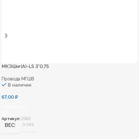
МКЭШнг(А)-LS 3*0,75
Провода МГШВ
В наличии
67,00
₽
В Корзину
Артикул:
2982
ВЕС
0,083