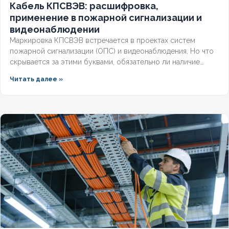
Кабель КПСВЭВ: расшифровка,
применение в пожарной сигнализации и
видеонаблюдении
Маркировка КПСВЭВ встречается в проектах систем
пожарной сигнализации (ОПС) и видеонаблюдения. Но что
скрывается за этими буквами, обязательно ли наличие
экрана для слаботочных линий и соответствует ли кабель
Читать далее »
требованиям СП и ГОСТ? Разберём полную расшифровку,
нормативную базу и правила выбора для систем
безопасности.