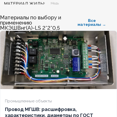
МАТЕРИАЛ ЖИЛЫ
Медь
Материалы по выбору и
БЕЗГАЛОГЕННЫЙ
Нет
Все
применению
материалы →
МКЭШВнг(А)-LS 2*2*0,5
ХЛАДОСТОЙКИЙ
Нет
СЕЧЕНИЕ ТПЖ
0,75
ОГНЕСТОЙКИЙ
Нет
НАЛИЧИЕ ЭКРАНА
Да
БРОНИРОВАННЫЙ
Нет
Промышленные объекты
Провод МГШВ: расшифровка,
КОЛИЧЕСТВО ЖИЛ
3
характеристики, диаметры по ГОСТ