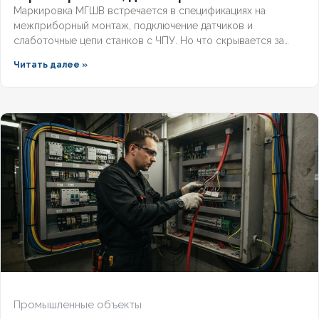
Маркировка МГШВ встречается в спецификациях на
межприборный монтаж, подключение датчиков и
слаботочные цепи станков с ЧПУ. Но что скрывается за
этими буквами, какие бывают сечения и как подобрать
Читать далее »
провод под конкретную задачу? Разберём полную
расшифровку по ГОСТ, технические параметры и правила
выбора монтажного провода для надёжной эксплуатации.
Промышленные объекты