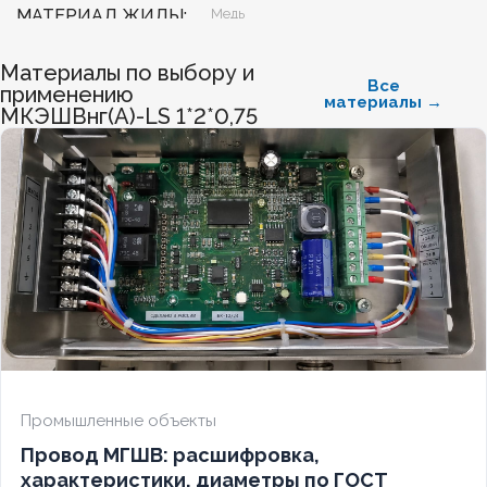
МАТЕРИАЛ ЖИЛЫ
Медь
Материалы по выбору и
БЕЗГАЛОГЕННЫЙ
Нет
Все
применению
материалы →
МКЭШВнг(А)-LS 1*2*0,75
ХЛАДОСТОЙКИЙ
Нет
СЕЧЕНИЕ ТПЖ
0,75
ОГНЕСТОЙКИЙ
Нет
НАЛИЧИЕ ЭКРАНА
Да
БРОНИРОВАННЫЙ
Нет
Промышленные объекты
Провод МГШВ: расшифровка,
КОЛИЧЕСТВО ЖИЛ
5
характеристики, диаметры по ГОСТ