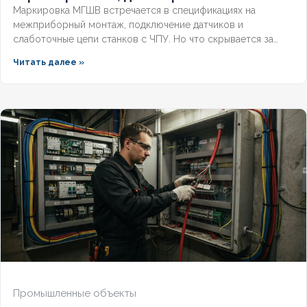
Маркировка МГШВ встречается в спецификациях на
межприборный монтаж, подключение датчиков и
слаботочные цепи станков с ЧПУ. Но что скрывается за
этими буквами, какие бывают сечения и как подобрать
Читать далее »
провод под конкретную задачу? Разберём полную
расшифровку по ГОСТ, технические параметры и правила
выбора монтажного провода для надёжной эксплуатации.
Промышленные объекты