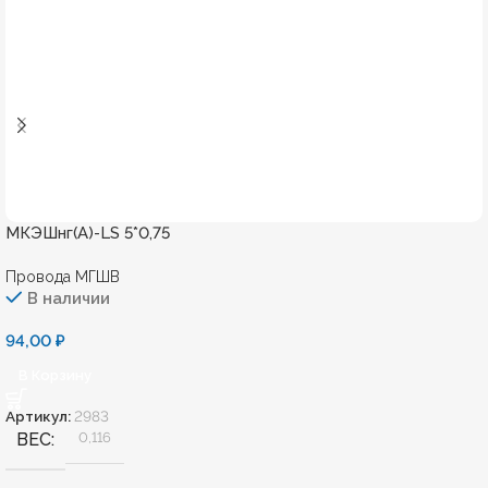
МКЭШнг(А)-LS 5*0,75
Провода МГШВ
В наличии
94,00
₽
В Корзину
Артикул:
2983
ВЕС
0,116