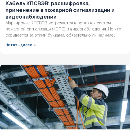
Кабель КПСВЭВ: расшифровка,
применение в пожарной сигнализации и
видеонаблюдении
Маркировка КПСВЭВ встречается в проектах систем
пожарной сигнализации (ОПС) и видеонаблюдения. Но что
скрывается за этими буквами, обязательно ли наличие
экрана для слаботочных линий и соответствует ли кабель
Читать далее »
требованиям СП и ГОСТ? Разберём полную расшифровку,
нормативную базу и правила выбора для систем
безопасности.