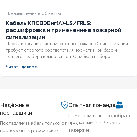
Промышленные объекты
Кабель КПСВЭВнг(А)-LS/FRLS:
расшифровка и применение в пожарной
сигнализации
Проектирование систем охранно-пожарной сигнализации
требует строгого соответствия нормативной базе и
точного подбора компонентов. Ошибка в выборе
кабельной продукции приводит к отказу оборудования при
Читать далее »
задымлении или массовым ложным срабатываниям из-за
наводок. Разберём, что означает маркировка КПСВЭВнг,
чем отличаются исполнения LS и FRLS и как подобрать
марку под конкретные задачи пожарной автоматики.
Надёжные
Опытная команда
поставщики
Помогаем точно подобрать
продукцию и избежать
Поставляем кабель только от
задержек.
проверенных российских