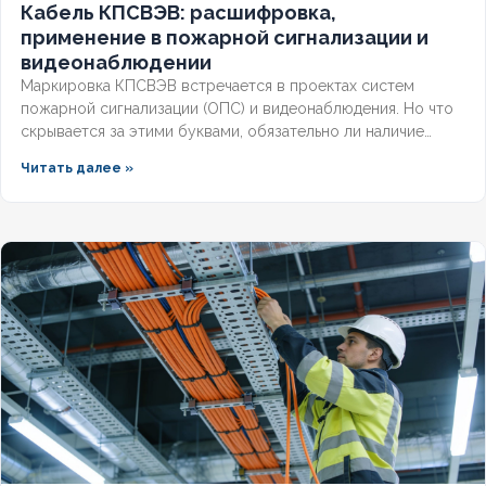
Кабель КПСВЭВ: расшифровка,
применение в пожарной сигнализации и
видеонаблюдении
Маркировка КПСВЭВ встречается в проектах систем
пожарной сигнализации (ОПС) и видеонаблюдения. Но что
скрывается за этими буквами, обязательно ли наличие
экрана для слаботочных линий и соответствует ли кабель
Читать далее »
требованиям СП и ГОСТ? Разберём полную расшифровку,
нормативную базу и правила выбора для систем
безопасности.