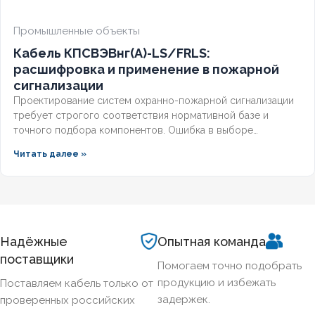
Промышленные объекты
Кабель КПСВЭВнг(А)-LS/FRLS:
расшифровка и применение в пожарной
сигнализации
Проектирование систем охранно-пожарной сигнализации
требует строгого соответствия нормативной базе и
точного подбора компонентов. Ошибка в выборе
кабельной продукции приводит к отказу оборудования при
Читать далее »
задымлении или массовым ложным срабатываниям из-за
наводок. Разберём, что означает маркировка КПСВЭВнг,
чем отличаются исполнения LS и FRLS и как подобрать
марку под конкретные задачи пожарной автоматики.
Надёжные
Опытная команда
поставщики
Помогаем точно подобрать
продукцию и избежать
Поставляем кабель только от
задержек.
проверенных российских