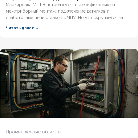
Маркировка МГШВ встречается в спецификациях на
межприборный монтаж, подключение датчиков и
слаботочные цепи станков с ЧПУ. Но что скрывается за
этими буквами, какие бывают сечения и как подобрать
Читать далее »
провод под конкретную задачу? Разберём полную
расшифровку по ГОСТ, технические параметры и правила
выбора монтажного провода для надёжной эксплуатации.
Промышленные объекты