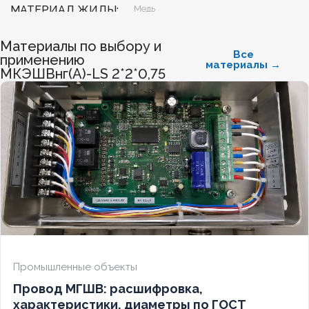
МАТЕРИАЛ ЖИЛЫ
Медь
Материалы по выбору и
БЕЗГАЛОГЕННЫЙ
Нет
Все
применению
материалы →
МКЭШВнг(А)-LS 2*2*0,75
ХЛАДОСТОЙКИЙ
Нет
СЕЧЕНИЕ ТПЖ
1
ОГНЕСТОЙКИЙ
Нет
НАЛИЧИЕ ЭКРАНА
Да
БРОНИРОВАННЫЙ
Нет
Промышленные объекты
Провод МГШВ: расшифровка,
КОЛИЧЕСТВО ЖИЛ
14
характеристики, диаметры по ГОСТ