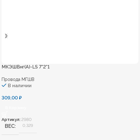
МКЭШВнг(А)-LS 7*2*1
Провода МГШВ
В наличии
309,00
₽
В Корзину
Артикул:
2980
ВЕС
0,329