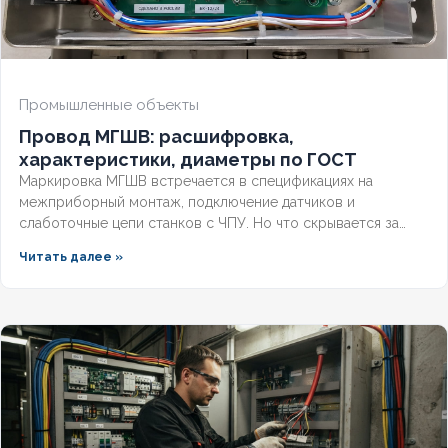
НАЛИЧИЕ ЭКРАНА
Да
БРОНИРОВАННЫЙ
Нет
Промышленные объекты
Провод МГШВ: расшифровка,
КОЛИЧЕСТВО ЖИЛ
5
характеристики, диаметры по ГОСТ
Маркировка МГШВ встречается в спецификациях на
межприборный монтаж, подключение датчиков и
слаботочные цепи станков с ЧПУ. Но что скрывается за
этими буквами, какие бывают сечения и как подобрать
Читать далее »
провод под конкретную задачу? Разберём полную
расшифровку по ГОСТ, технические параметры и правила
выбора монтажного провода для надёжной эксплуатации.