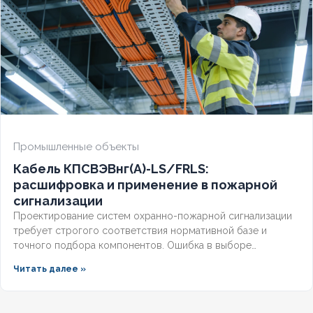
Промышленные объекты
Кабель КПСВЭВнг(А)-LS/FRLS:
расшифровка и применение в пожарной
сигнализации
Проектирование систем охранно-пожарной сигнализации
требует строгого соответствия нормативной базе и
точного подбора компонентов. Ошибка в выборе
кабельной продукции приводит к отказу оборудования при
Читать далее »
задымлении или массовым ложным срабатываниям из-за
наводок. Разберём, что означает маркировка КПСВЭВнг,
чем отличаются исполнения LS и FRLS и как подобрать