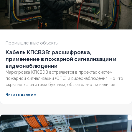
Промышленные объекты
Кабель КПСВЭВ: расшифровка,
применение в пожарной сигнализации и
видеонаблюдении
Маркировка КПСВЭВ встречается в проектах систем
пожарной сигнализации (ОПС) и видеонаблюдения. Но что
скрывается за этими буквами, обязательно ли наличие
экрана для слаботочных линий и соответствует ли кабель
Читать далее »
требованиям СП и ГОСТ? Разберём полную расшифровку,
нормативную базу и правила выбора для систем
безопасности.