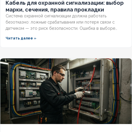
Кабель для охранной сигнализации: выбор
КОЛИЧЕСТВО ЖИЛ
7
марки, сечения, правила прокладки
Система охранной сигнализации должна работать
безотказно: ложные срабатывания или потеря связи с
датчиком — это риск безопасности. Ошибка в выборе
кабеля или нарушении правил прокладки ведёт к отказу
Читать далее »
при приёмке. Разберём пошаговый алгоритм: как
рассчитать сечение, выбрать марку и уложить трассу так,
чтобы система прошла проверку с первого раза.