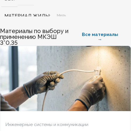
МАТЕРИАЛ ЖИЛЫ
Медь
Материалы по выбору и
БЕЗГАЛОГЕННЫЙ
Нет
Все материалы
применению МКЭШ
→
3*0,35
ХЛАДОСТОЙКИЙ
Нет
СЕЧЕНИЕ ТПЖ
0,5
ОГНЕСТОЙКИЙ
Нет
НАЛИЧИЕ ЭКРАНА
Да
БРОНИРОВАННЫЙ
Нет
Инженерные системы и коммуникации