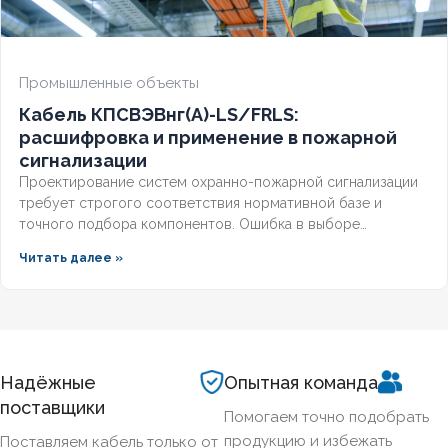
Промышленные объекты
Кабель КПСВЭВнг(А)-LS/FRLS:
расшифровка и применение в пожарной
сигнализации
Проектирование систем охранно-пожарной сигнализации
требует строгого соответствия нормативной базе и
точного подбора компонентов. Ошибка в выборе
кабельной продукции приводит к отказу оборудования при
Читать далее »
задымлении или массовым ложным срабатываниям из-за
наводок. Разберём, что означает маркировка КПСВЭВнг,
чем отличаются исполнения LS и FRLS и как подобрать
марку под конкретные задачи пожарной автоматики.
Надёжные
Опытная команда
поставщики
Помогаем точно подобрать
продукцию и избежать
Поставляем кабель только от