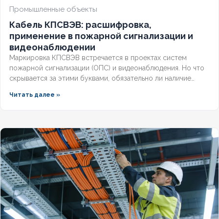
Промышленные объекты
Кабель КПСВЭВ: расшифровка,
применение в пожарной сигнализации и
видеонаблюдении
Маркировка КПСВЭВ встречается в проектах систем
пожарной сигнализации (ОПС) и видеонаблюдения. Но что
скрывается за этими буквами, обязательно ли наличие
экрана для слаботочных линий и соответствует ли кабель
Читать далее »
требованиям СП и ГОСТ? Разберём полную расшифровку,
нормативную базу и правила выбора для систем
безопасности.