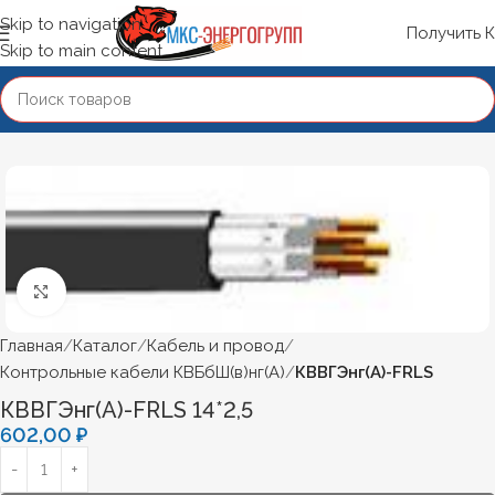
Skip to navigation
Получить 
Skip to main content
Нажмите, чтобы увеличить
Главная
Каталог
Кабель и провод
Контрольные кабели КВБбШ(в)нг(А)
КВВГЭнг(А)-FRLS
КВВГЭнг(А)-FRLS 14*2,5
602,00
₽