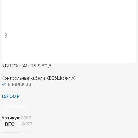
КВВГЭнг(А)-FRLS 5*1,5
Контрольные кабели КВБбШ(в)нг(А)
В наличии
157,00
₽
В Корзину
Артикул:
2062
ВЕС
0,227