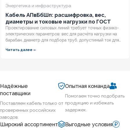
Энергетика и инфраструктура
Кабель АПвБбШп: расшифровка, вес,
диаметры и токовые нагрузки по ГОСТ
Проектирование силовых линий требует точных физико-
электрических параметров: вес для расчёта нагрузки на
барабан, диаметр для подбора труб, допустимый ток для
выбора защиты. Разберём технические характеристики
Читать далее »
алюминиевых бронированных кабелей с изоляцией из
сшитого полиэтилена, формулы расчёта падения
напряжения и правила подбора сечения для подземных
трасс.
Надёжные
Опытная команда
поставщики
Помогаем точно подобрать
продукцию и избежать
Поставляем кабель только от
задержек.
проверенных российских
заводов.
Широкий ассортимент
Выгодные условия