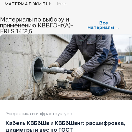
МАТЕРИАЛ ЖИЛЫ
Медь
Материалы по выбору и
БЕЗГАЛОГЕННЫЙ
Нет
Все
применению КВВГЭнг(А)-
материалы →
FRLS 14*2,5
ХЛАДОСТОЙКИЙ
Нет
СЕЧЕНИЕ ТПЖ
1,5
ОГНЕСТОЙКИЙ
Да
НАЛИЧИЕ ЭКРАНА
Да
БРОНИРОВАННЫЙ
Нет
Энергетика и инфраструктура
Кабель КВБбШв и КВБбШвнг: расшифровка,
КОЛИЧЕСТВО ЖИЛ
5
диаметры и вес по ГОСТ