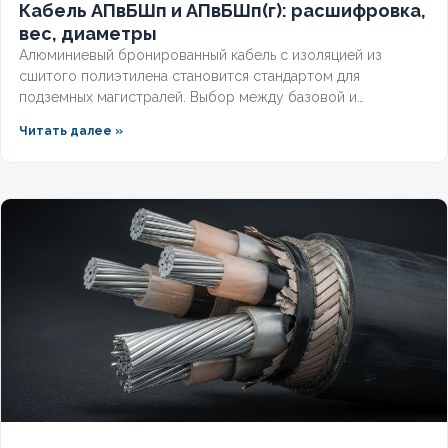
Кабель АПвБШп и АПвБШп(г): расшифровка,
вес, диаметры
Алюминиевый бронированный кабель с изоляцией из
сшитого полиэтилена становится стандартом для
подземных магистралей. Выбор между базовой и
герметизированной версией зависит от уровня грунтовых
Читать далее »
вод и требований к надёжности. Разберём конструктивные
отличия, влияние индекса «(г)» на массогабаритные
показатели и правила подбора под конкретные условия.