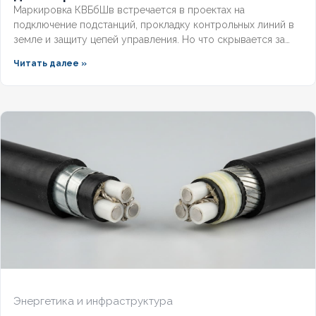
Маркировка КВБбШв встречается в проектах на
подключение подстанций, прокладку контрольных линий в
земле и защиту цепей управления. Но что скрывается за
этими буквами, как рассчитать вес трассы для доставки и
Читать далее »
чем версия с индексом нг отличается от базовой?
Разберём полную расшифровку по ГОСТ, таблицу
массогабаритных характеристик и правила выбора
бронированного контрольного кабеля.
Энергетика и инфраструктура