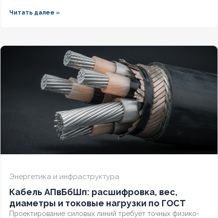
герметизированной версией зависит от уровня грунтовых
Читать далее »
вод и требований к надёжности. Разберём конструктивные
отличия, влияние индекса «(г)» на массогабаритные
показатели и правила подбора под конкретные условия.
Энергетика и инфраструктура
Кабель АПвБбШп: расшифровка, вес,
диаметры и токовые нагрузки по ГОСТ
Проектирование силовых линий требует точных физико-