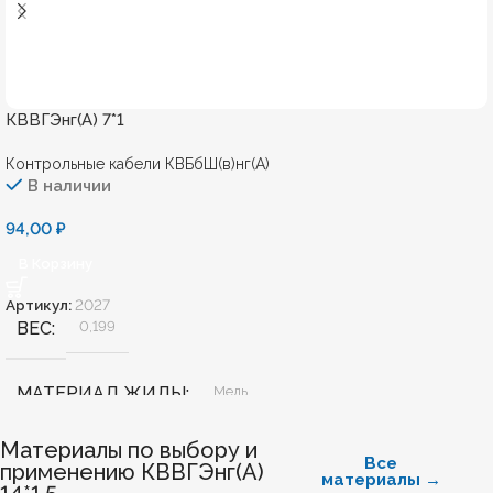
КВВГЭнг(А) 7*1
Контрольные кабели КВБбШ(в)нг(А)
В наличии
94,00
₽
В Корзину
Артикул:
2027
ВЕС
0,199
МАТЕРИАЛ ЖИЛЫ
Медь
Материалы по выбору и
БЕЗГАЛОГЕННЫЙ
Нет
Все
применению КВВГЭнг(А)
материалы →