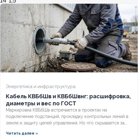
14*1,5
ХЛАДОСТОЙКИЙ
Нет
СЕЧЕНИЕ ТПЖ
1
ОГНЕСТОЙКИЙ
Нет
НАЛИЧИЕ ЭКРАНА
Да
БРОНИРОВАННЫЙ
Нет
Энергетика и инфраструктура
Кабель КВБбШв и КВБбШвнг: расшифровка,
КОЛИЧЕСТВО ЖИЛ
7
диаметры и вес по ГОСТ
Маркировка КВБбШв встречается в проектах на
подключение подстанций, прокладку контрольных линий в
земле и защиту цепей управления. Но что скрывается за
этими буквами, как рассчитать вес трассы для доставки и
Читать далее »
чем версия с индексом нг отличается от базовой?