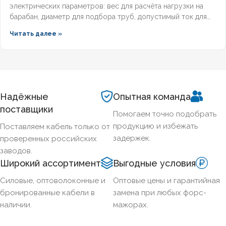
электрических параметров: вес для расчёта нагрузки на
барабан, диаметр для подбора труб, допустимый ток для
выбора защиты. Разберём технические характеристики
Читать далее »
алюминиевых бронированных кабелей с изоляцией из
сшитого полиэтилена, формулы расчёта падения
напряжения и правила подбора сечения для подземных
трасс.
Надёжные
Опытная команда
поставщики
Помогаем точно подобрать
продукцию и избежать
Поставляем кабель только от
задержек.
проверенных российских
заводов.
Широкий ассортимент
Выгодные условия
Силовые, оптоволоконные и
Оптовые цены и гарантийная
бронированные кабели в
замена при любых форс-
наличии.
мажорах.