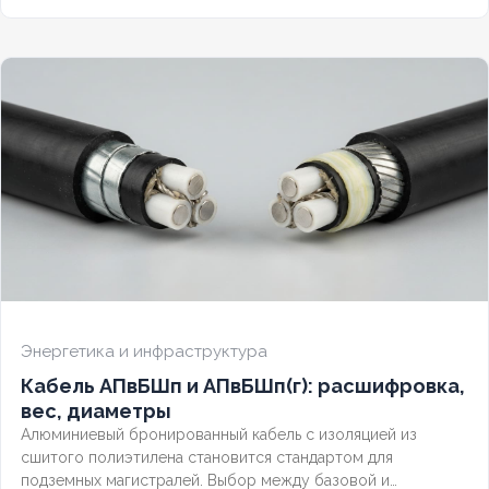
Разберём полную расшифровку по ГОСТ, таблицу
массогабаритных характеристик и правила выбора
бронированного контрольного кабеля.
Энергетика и инфраструктура
Кабель АПвБШп и АПвБШп(г): расшифровка,
вес, диаметры
Алюминиевый бронированный кабель с изоляцией из
сшитого полиэтилена становится стандартом для
подземных магистралей. Выбор между базовой и