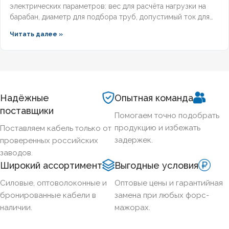
электрических параметров: вес для расчёта нагрузки на
барабан, диаметр для подбора труб, допустимый ток для
выбора защиты. Разберём технические характеристики
Читать далее »
алюминиевых бронированных кабелей с изоляцией из
сшитого полиэтилена, формулы расчёта падения
напряжения и правила подбора сечения для подземных
трасс.
Надёжные
Опытная команда
поставщики
Помогаем точно подобрать
продукцию и избежать
Поставляем кабель только от
задержек.
проверенных российских
заводов.
Широкий ассортимент
Выгодные условия
Силовые, оптоволоконные и
Оптовые цены и гарантийная
бронированные кабели в
замена при любых форс-
наличии.
мажорах.