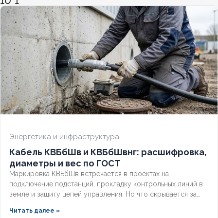
10*1
ХЛАДОСТОЙКИЙ
Нет
СЕЧЕНИЕ ТПЖ
2,5
ОГНЕСТОЙКИЙ
Нет
НАЛИЧИЕ ЭКРАНА
Да
БРОНИРОВАННЫЙ
Нет
Энергетика и инфраструктура
Кабель КВБбШв и КВБбШвнг: расшифровка,
КОЛИЧЕСТВО ЖИЛ
7
диаметры и вес по ГОСТ
Маркировка КВБбШв встречается в проектах на
подключение подстанций, прокладку контрольных линий в
земле и защиту цепей управления. Но что скрывается за
этими буквами, как рассчитать вес трассы для доставки и
Читать далее »
чем версия с индексом нг отличается от базовой?