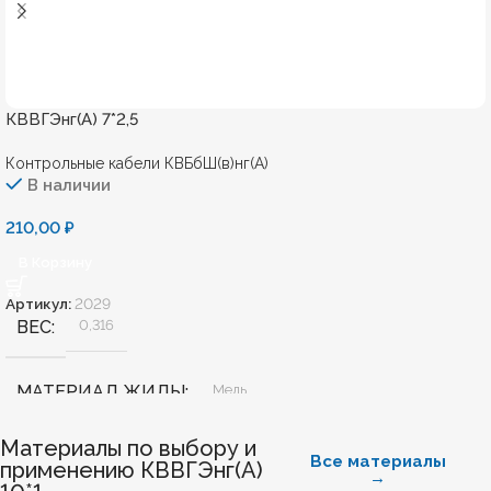
КВВГЭнг(А) 7*2,5
Контрольные кабели КВБбШ(в)нг(А)
В наличии
210,00
₽
В Корзину
Артикул:
2029
ВЕС
0,316
МАТЕРИАЛ ЖИЛЫ
Медь
Материалы по выбору и
БЕЗГАЛОГЕННЫЙ
Нет
Все материалы
применению КВВГЭнг(А)
→