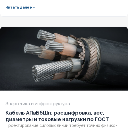
герметизированной версией зависит от уровня грунтовых
Читать далее »
вод и требований к надёжности. Разберём конструктивные
отличия, влияние индекса «(г)» на массогабаритные
показатели и правила подбора под конкретные условия.
Энергетика и инфраструктура
Кабель АПвБбШп: расшифровка, вес,
диаметры и токовые нагрузки по ГОСТ
Проектирование силовых линий требует точных физико-