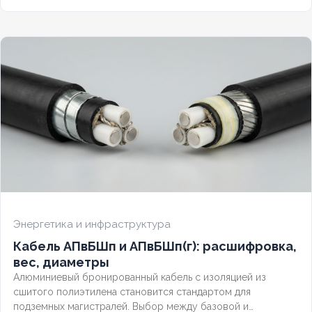
Разберём полную расшифровку по ГОСТ, таблицу
массогабаритных характеристик и правила выбора
бронированного контрольного кабеля.
Энергетика и инфраструктура
Кабель АПвБШп и АПвБШп(г): расшифровка,
вес, диаметры
Алюминиевый бронированный кабель с изоляцией из
сшитого полиэтилена становится стандартом для
подземных магистралей. Выбор между базовой и