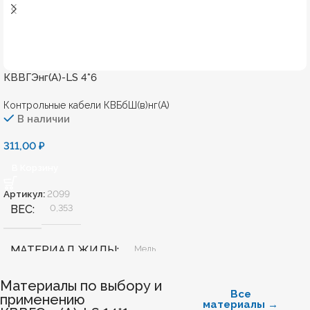
КВВГЭнг(А)-LS 4*6
Контрольные кабели КВБбШ(в)нг(А)
В наличии
311,00
₽
В Корзину
Артикул:
2099
ВЕС
0,353
МАТЕРИАЛ ЖИЛЫ
Медь
Материалы по выбору и
БЕЗГАЛОГЕННЫЙ
Нет
Все
применению
материалы →