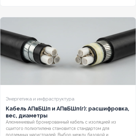
Разберём полную расшифровку по ГОСТ, таблицу
массогабаритных характеристик и правила выбора
бронированного контрольного кабеля.
Энергетика и инфраструктура
Кабель АПвБШп и АПвБШп(г): расшифровка,
вес, диаметры
Алюминиевый бронированный кабель с изоляцией из
сшитого полиэтилена становится стандартом для
подземных магистралей. Выбор между базовой и