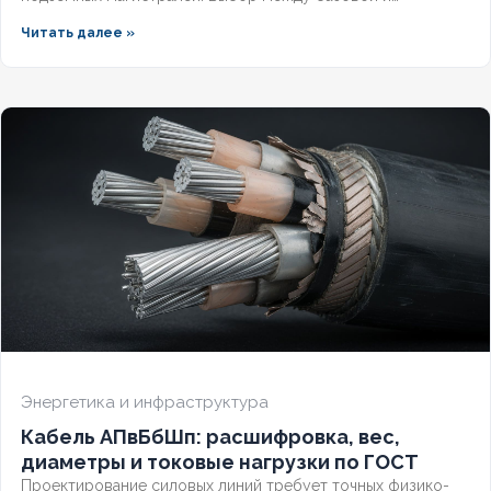
герметизированной версией зависит от уровня грунтовых
Читать далее »
вод и требований к надёжности. Разберём конструктивные
отличия, влияние индекса «(г)» на массогабаритные
показатели и правила подбора под конкретные условия.
Энергетика и инфраструктура
Кабель АПвБбШп: расшифровка, вес,
диаметры и токовые нагрузки по ГОСТ
Проектирование силовых линий требует точных физико-