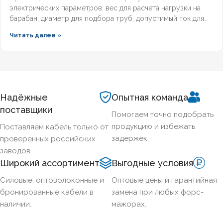
электрических параметров: вес для расчёта нагрузки на
барабан, диаметр для подбора труб, допустимый ток для
выбора защиты. Разберём технические характеристики
Читать далее »
алюминиевых бронированных кабелей с изоляцией из
сшитого полиэтилена, формулы расчёта падения
напряжения и правила подбора сечения для подземных
трасс.
Надёжные
Опытная команда
поставщики
Помогаем точно подобрать
продукцию и избежать
Поставляем кабель только от
задержек.
проверенных российских
заводов.
Широкий ассортимент
Выгодные условия
Силовые, оптоволоконные и
Оптовые цены и гарантийная
бронированные кабели в
замена при любых форс-
наличии.
мажорах.