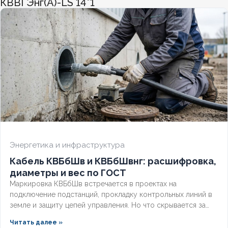
КВВГЭнг(А)-LS 14*1
ХЛАДОСТОЙКИЙ
Нет
СЕЧЕНИЕ ТПЖ
6
ОГНЕСТОЙКИЙ
Нет
НАЛИЧИЕ ЭКРАНА
Да
БРОНИРОВАННЫЙ
Нет
Энергетика и инфраструктура
Кабель КВБбШв и КВБбШвнг: расшифровка,
КОЛИЧЕСТВО ЖИЛ
4
диаметры и вес по ГОСТ
Маркировка КВБбШв встречается в проектах на
подключение подстанций, прокладку контрольных линий в
земле и защиту цепей управления. Но что скрывается за
этими буквами, как рассчитать вес трассы для доставки и
Читать далее »
чем версия с индексом нг отличается от базовой?