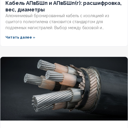
Кабель АПвБШп и АПвБШп(г): расшифровка,
вес, диаметры
Алюминиевый бронированный кабель с изоляцией из
сшитого полиэтилена становится стандартом для
подземных магистралей. Выбор между базовой и
герметизированной версией зависит от уровня грунтовых
Читать далее »
вод и требований к надёжности. Разберём конструктивные
отличия, влияние индекса «(г)» на массогабаритные
показатели и правила подбора под конкретные условия.