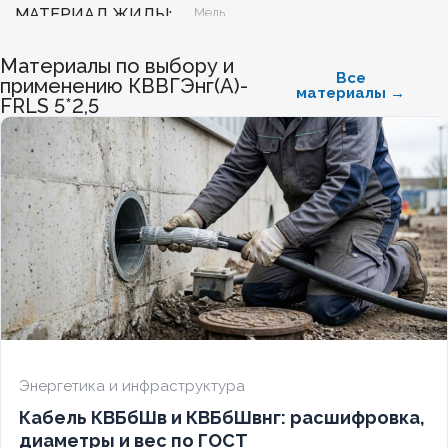
МАТЕРИАЛ ЖИЛЫ
Медь
Материалы по выбору и
БЕЗГАЛОГЕННЫЙ
Нет
Все
применению КВВГЭнг(А)-
материалы →
FRLS 5*2,5
ХЛАДОСТОЙКИЙ
Нет
СЕЧЕНИЕ ТПЖ
2,5
ОГНЕСТОЙКИЙ
Да
НАЛИЧИЕ ЭКРАНА
Да
БРОНИРОВАННЫЙ
Нет
Энергетика и инфраструктура
Кабель КВБбШв и КВБбШвнг: расшифровка,
КОЛИЧЕСТВО ЖИЛ
4
диаметры и вес по ГОСТ