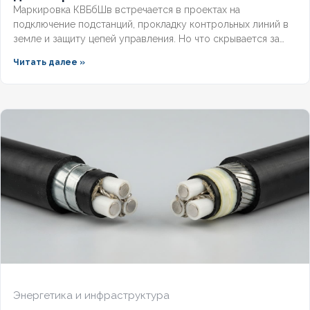
Маркировка КВБбШв встречается в проектах на
подключение подстанций, прокладку контрольных линий в
земле и защиту цепей управления. Но что скрывается за
этими буквами, как рассчитать вес трассы для доставки и
Читать далее »
чем версия с индексом нг отличается от базовой?
Разберём полную расшифровку по ГОСТ, таблицу
массогабаритных характеристик и правила выбора
бронированного контрольного кабеля.
Энергетика и инфраструктура