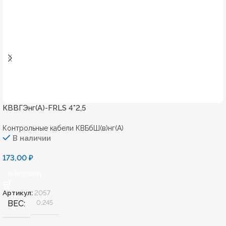
КВВГЭнг(А)-FRLS 4*2,5
Контрольные кабели КВБбШ(в)нг(А)
В наличии
173,00
₽
В Корзину
Артикул:
2057
ВЕС
0,245