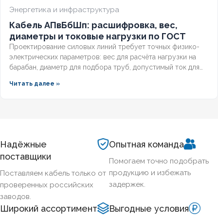
Энергетика и инфраструктура
Кабель АПвБбШп: расшифровка, вес,
диаметры и токовые нагрузки по ГОСТ
Проектирование силовых линий требует точных физико-
электрических параметров: вес для расчёта нагрузки на
барабан, диаметр для подбора труб, допустимый ток для
выбора защиты. Разберём технические характеристики
Читать далее »
алюминиевых бронированных кабелей с изоляцией из
сшитого полиэтилена, формулы расчёта падения
напряжения и правила подбора сечения для подземных
трасс.
Надёжные
Опытная команда
поставщики
Помогаем точно подобрать
продукцию и избежать
Поставляем кабель только от
задержек.
проверенных российских
заводов.
Широкий ассортимент
Выгодные условия