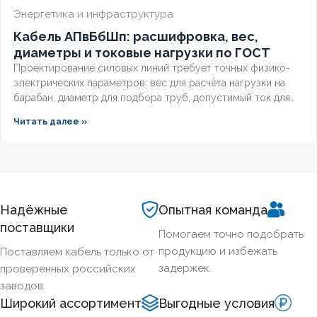
Энергетика и инфраструктура
Кабель АПвБбШп: расшифровка, вес,
диаметры и токовые нагрузки по ГОСТ
Проектирование силовых линий требует точных физико-
электрических параметров: вес для расчёта нагрузки на
барабан, диаметр для подбора труб, допустимый ток для
выбора защиты. Разберём технические характеристики
Читать далее »
алюминиевых бронированных кабелей с изоляцией из
сшитого полиэтилена, формулы расчёта падения
напряжения и правила подбора сечения для подземных
трасс.
Надёжные
Опытная команда
поставщики
Помогаем точно подобрать
продукцию и избежать
Поставляем кабель только от
задержек.
проверенных российских
заводов.
Широкий ассортимент
Выгодные условия