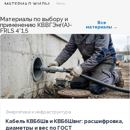
МАТЕРИАЛ ЖИЛЫ
Медь
Материалы по выбору и
БЕЗГАЛОГЕННЫЙ
Нет
Все
применению КВВГЭнг(А)-
материалы →
FRLS 4*1,5
ХЛАДОСТОЙКИЙ
Нет
СЕЧЕНИЕ ТПЖ
2,5
ОГНЕСТОЙКИЙ
Да
НАЛИЧИЕ ЭКРАНА
Да
БРОНИРОВАННЫЙ
Нет
Энергетика и инфраструктура
Кабель КВБбШв и КВБбШвнг: расшифровка,
КОЛИЧЕСТВО ЖИЛ
4
диаметры и вес по ГОСТ