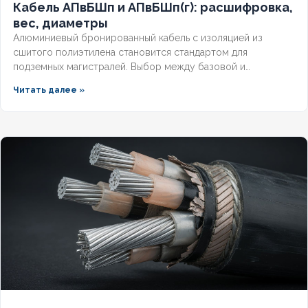
Кабель АПвБШп и АПвБШп(г): расшифровка,
вес, диаметры
Алюминиевый бронированный кабель с изоляцией из
сшитого полиэтилена становится стандартом для
подземных магистралей. Выбор между базовой и
герметизированной версией зависит от уровня грунтовых
Читать далее »
вод и требований к надёжности. Разберём конструктивные
отличия, влияние индекса «(г)» на массогабаритные
показатели и правила подбора под конкретные условия.