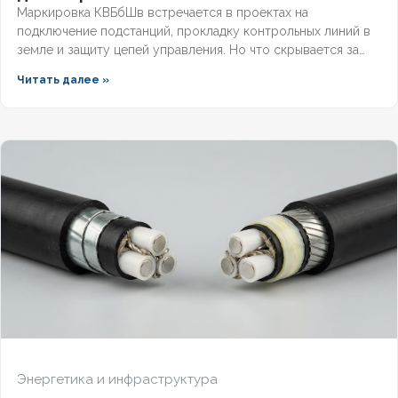
Маркировка КВБбШв встречается в проектах на
подключение подстанций, прокладку контрольных линий в
земле и защиту цепей управления. Но что скрывается за
этими буквами, как рассчитать вес трассы для доставки и
Читать далее »
чем версия с индексом нг отличается от базовой?
Разберём полную расшифровку по ГОСТ, таблицу
массогабаритных характеристик и правила выбора
бронированного контрольного кабеля.
Энергетика и инфраструктура