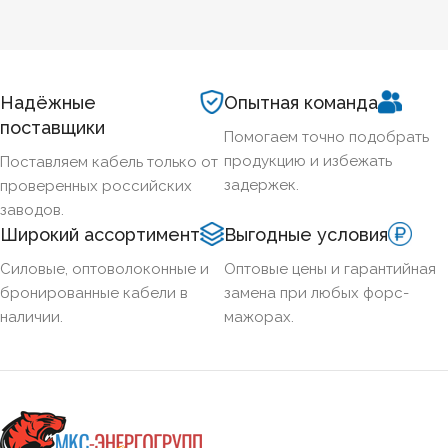
БЕЗГАЛОГЕННЫЙ
Нет
ХЛАДОСТОЙКИЙ
Нет
Надёжные
Опытная команда
поставщики
Помогаем точно подобрать
СЕЧЕНИЕ ТПЖ
95
продукцию и избежать
Поставляем кабель только от
задержек.
проверенных российских
ОГНЕСТОЙКИЙ
Нет
заводов.
Широкий ассортимент
Выгодные условия
НАЛИЧИЕ ЭКРАНА
Нет
Силовые, оптоволоконные и
Оптовые цены и гарантийная
бронированные кабели в
замена при любых форс-
наличии.
мажорах.
БРОНИРОВАННЫЙ
Нет
КОЛИЧЕСТВО ЖИЛ
1