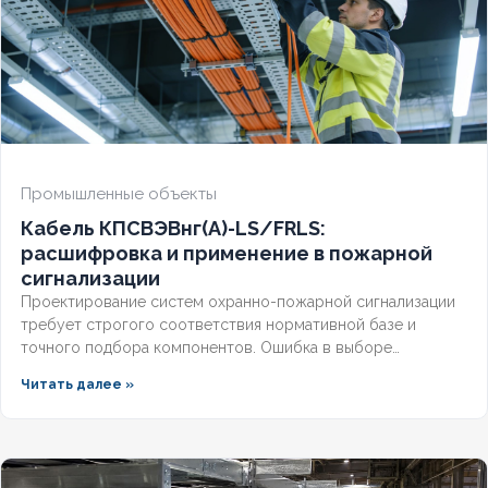
Промышленные объекты
Кабель КПСВЭВнг(А)-LS/FRLS:
расшифровка и применение в пожарной
сигнализации
Проектирование систем охранно-пожарной сигнализации
требует строгого соответствия нормативной базе и
точного подбора компонентов. Ошибка в выборе
кабельной продукции приводит к отказу оборудования при
Читать далее »
задымлении или массовым ложным срабатываниям из-за
наводок. Разберём, что означает маркировка КПСВЭВнг,
чем отличаются исполнения LS и FRLS и как подобрать
марку под конкретные задачи пожарной автоматики.