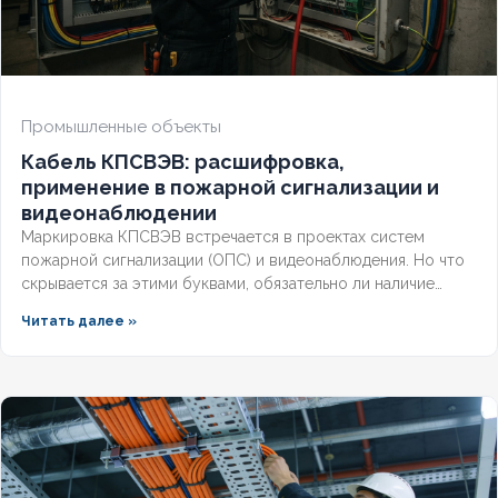
Промышленные объекты
Кабель КПСВЭВ: расшифровка,
применение в пожарной сигнализации и
видеонаблюдении
Маркировка КПСВЭВ встречается в проектах систем
пожарной сигнализации (ОПС) и видеонаблюдения. Но что
скрывается за этими буквами, обязательно ли наличие
экрана для слаботочных линий и соответствует ли кабель
Читать далее »
требованиям СП и ГОСТ? Разберём полную расшифровку,
нормативную базу и правила выбора для систем
безопасности.