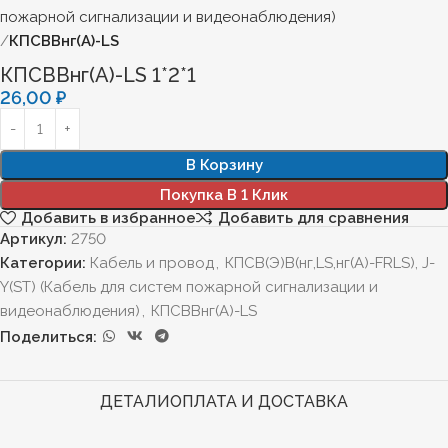
пожарной сигнализации и видеонаблюдения)
КПСВВнг(А)-LS
КПСВВнг(А)-LS 1*2*1
26,00
₽
В Корзину
Покупка В 1 Клик
Добавить в избранное
Добавить для сравнения
Артикул:
2750
Категории:
Кабель и провод
,
КПСВ(Э)В(нг,LS,нг(А)-FRLS), J-
Y(ST) (Кабель для систем пожарной сигнализации и
видеонаблюдения)
,
КПСВВнг(А)-LS
Поделиться:
ДЕТАЛИ
ОПЛАТА И ДОСТАВКА