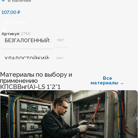
В наличии
107,00
₽
В Корзину
Артикул:
2756
БЕЗГАЛОГЕННЫЙ
Нет
ХЛАДОСТОЙКИЙ
Нет
Материалы по выбору и
ОГНЕСТОЙКИЙ
Нет
Все
применению
материалы →
КПСВВнг(А)-LS 1*2*1
НАЛИЧИЕ ЭКРАНА
Нет
БРОНИРОВАННЫЙ
Нет