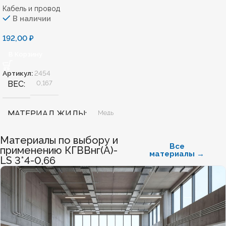
Кабель и провод
В наличии
192,00
₽
В Корзину
Артикул:
2454
ВЕС
0,167
МАТЕРИАЛ ЖИЛЫ
Медь
Материалы по выбору и
БЕЗГАЛОГЕННЫЙ
Нет
Все
применению КГВВнг(А)-
материалы →
LS 3*4-0,66
ХЛАДОСТОЙКИЙ
Нет
СЕЧЕНИЕ ТПЖ
2,5