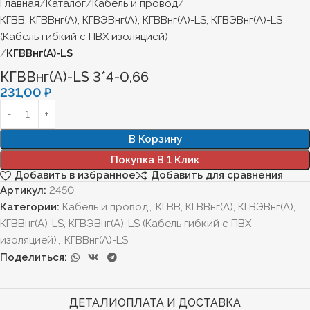
Главная
Каталог
Кабель и провод
КГВВ, КГВВнг(А), КГВЭВнг(А), КГВВнг(А)-LS, КГВЭВнг(А)-LS
(Кабель гибкий с ПВХ изоляцией)
КГВВнг(А)-LS
КГВВнг(А)-LS 3*4-0,66
231,00
₽
В Корзину
Покупка В 1 Клик
Добавить в избранное
Добавить для сравнения
Артикул:
2450
Категории:
Кабель и провод
,
КГВВ, КГВВнг(А), КГВЭВнг(А),
КГВВнг(А)-LS, КГВЭВнг(А)-LS (Кабель гибкий с ПВХ
изоляцией)
,
КГВВнг(А)-LS
Поделиться:
ДЕТАЛИ
ОПЛАТА И ДОСТАВКА