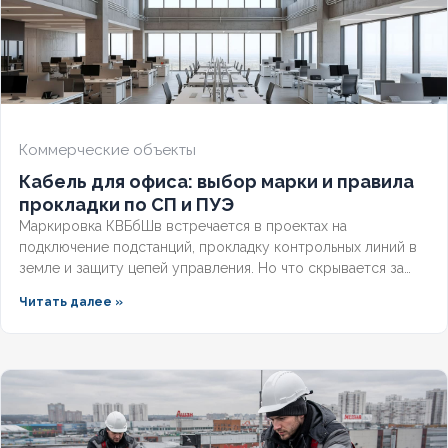
ОГНЕСТОЙКИЙ
Нет
НАЛИЧИЕ ЭКРАНА
Нет
БРОНИРОВАННЫЙ
Нет
Коммерческие объекты
Кабель для офиса: выбор марки и правила
КОЛИЧЕСТВО ЖИЛ
4
прокладки по СП и ПУЭ
Маркировка КВБбШв встречается в проектах на
подключение подстанций, прокладку контрольных линий в
земле и защиту цепей управления. Но что скрывается за
этими буквами, как рассчитать вес трассы для доставки и
Читать далее »
чем версия с индексом нг отличается от базовой?
Разберём полную расшифровку по ГОСТ, таблицу
массогабаритных характеристик и правила выбора
бронированного контрольного кабеля.