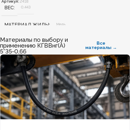
Артикул:
2418
ВЕС
0,443
МАТЕРИАЛ ЖИЛЫ
Медь
Материалы по выбору и
БЕЗГАЛОГЕННЫЙ
Нет
Все
применению КГВВнг(А)
материалы →
5*35-0,66
ХЛАДОСТОЙКИЙ
Нет
СЕЧЕНИЕ ТПЖ
6
ОГНЕСТОЙКИЙ
Нет
НАЛИЧИЕ ЭКРАНА
Нет
БРОНИРОВАННЫЙ
Нет