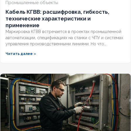
Промышленные объекты
Кабель КГВВ: расшифровка, гибкость,
КОЛИЧЕСТВО ЖИЛ
5
технические характеристики и
применение
Маркировка КГВВ встречается в проектах промышленной
автоматизации, спецификациях на станки с ЧПУ и системах
управления производственными линиями. Но что
скрывается за этими буквами, чем этот гибкий проводник
Читать далее »
отличается от контрольных аналогов и где его применение
наиболее оправдано? Разберём полную расшифровка
кабеля по ГОСТ, технические параметры и правила выбора
для промышленных объектов.