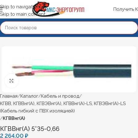
Skip to navigation
Получить 
Skip to main content
Нажмите, чтобы увеличить
Главная
Каталог
Кабель и провод
КГВВ, КГВВнг(А), КГВЭВнг(А), КГВВнг(А)-LS, КГВЭВнг(А)-LS
(Кабель гибкий с ПВХ изоляцией)
КГВВнг(А)
КГВВнг(А) 5*35-0,66
2 264,00
₽