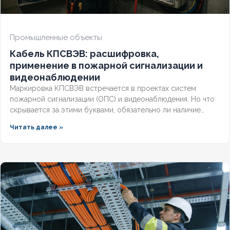
Промышленные объекты
Кабель КПСВЭВ: расшифровка,
применение в пожарной сигнализации и
видеонаблюдении
Маркировка КПСВЭВ встречается в проектах систем
пожарной сигнализации (ОПС) и видеонаблюдения. Но что
скрывается за этими буквами, обязательно ли наличие
экрана для слаботочных линий и соответствует ли кабель
Читать далее »
требованиям СП и ГОСТ? Разберём полную расшифровку,
нормативную базу и правила выбора для систем
безопасности.