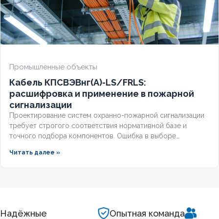
Промышленные объекты
Кабель КПСВЭВнг(А)-LS/FRLS:
расшифровка и применение в пожарной
сигнализации
Проектирование систем охранно-пожарной сигнализации
требует строгого соответствия нормативной базе и
точного подбора компонентов. Ошибка в выборе
кабельной продукции приводит к отказу оборудования при
Читать далее »
задымлении или массовым ложным срабатываниям из-за
наводок. Разберём, что означает маркировка КПСВЭВнг,
чем отличаются исполнения LS и FRLS и как подобрать
марку под конкретные задачи пожарной автоматики.
Надёжные
Опытная команда