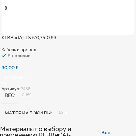
КГВВнг(А)-LS 5*0,75-0,66
Кабель и провод
В наличии
90,00
₽
В Корзину
Артикул:
2458
ВЕС
0,159
МАТЕРИАЛ ЖИЛЫ
Медь
Материалы по выбору и
БЕЗГАЛОГЕННЫЙ
Нет
Все
применению КГВВнг(А)-