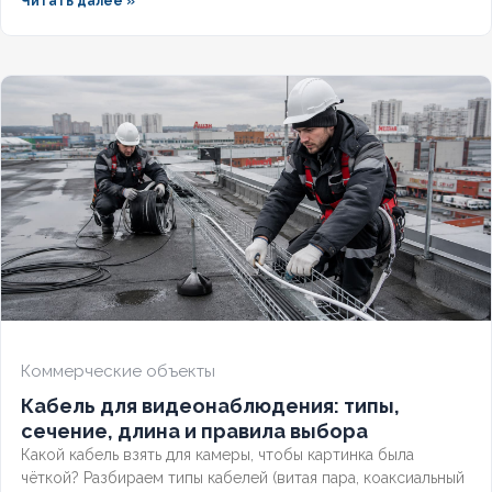
Читать далее »
чем версия с индексом нг отличается от базовой?
Разберём полную расшифровку по ГОСТ, таблицу
массогабаритных характеристик и правила выбора
бронированного контрольного кабеля.
Коммерческие объекты
Кабель для видеонаблюдения: типы,
сечение, длина и правила выбора
Какой кабель взять для камеры, чтобы картинка была
чёткой? Разбираем типы кабелей (витая пара, коаксиальный