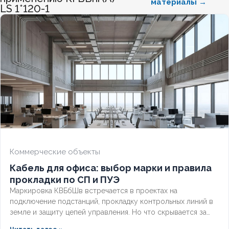
материалы →
LS 1*120-1
ХЛАДОСТОЙКИЙ
Нет
СЕЧЕНИЕ ТПЖ
0,75
ОГНЕСТОЙКИЙ
Нет
НАЛИЧИЕ ЭКРАНА
Нет
БРОНИРОВАННЫЙ
Нет
Коммерческие объекты
Кабель для офиса: выбор марки и правила
КОЛИЧЕСТВО ЖИЛ
5
прокладки по СП и ПУЭ
Маркировка КВБбШв встречается в проектах на
подключение подстанций, прокладку контрольных линий в
земле и защиту цепей управления. Но что скрывается за
этими буквами, как рассчитать вес трассы для доставки и