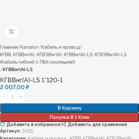
Нажмите, чтобы увеличить
Главная
Каталог
Кабель и провод
КГВВ, КГВВнг(А), КГВЭВнг(А), КГВВнг(А)-LS, КГВЭВнг(А)-LS
(Кабель гибкий с ПВХ изоляцией)
КГВВнг(А)-LS
КГВВнг(А)-LS 1*120-1
2 007,00
₽
В Корзину
Покупка В 1 Клик
Добавить в избранное
Добавить для сравнения
Артикул:
2425
Категории:
Кабель и провод
,
КГВВ, КГВВнг(А), КГВЭВнг(А),