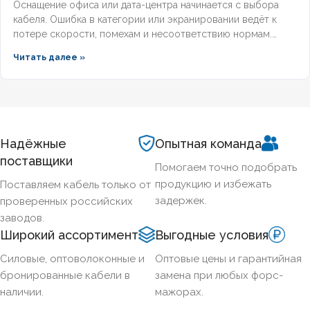
Оснащение офиса или дата-центра начинается с выбора
кабеля. Ошибка в категории или экранировании ведёт к
потере скорости, помехам и несоответствию нормам.
Разберём, какой кабель используется в локальной сети,
Читать далее »
какие категории поддерживает гигабит и 10G, и как
легитимно подобрать оборудование по ГОСТ и
техническим регламентам.
Надёжные
Опытная команда
поставщики
Помогаем точно подобрать
продукцию и избежать
Поставляем кабель только от
задержек.
проверенных российских
заводов.
Широкий ассортимент
Выгодные условия
Силовые, оптоволоконные и
Оптовые цены и гарантийная
бронированные кабели в
замена при любых форс-
наличии.
мажорах.