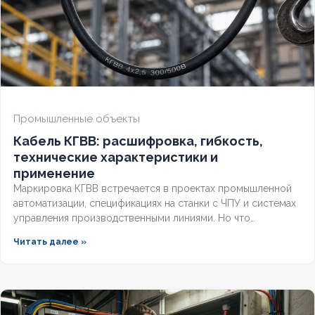
ОГНЕСТОЙКИЙ
Нет
НАЛИЧИЕ ЭКРАНА
Нет
БРОНИРОВАННЫЙ
Нет
Промышленные объекты
Кабель КГВВ: расшифровка, гибкость,
КОЛИЧЕСТВО ЖИЛ
7
технические характеристики и
применение
Маркировка КГВВ встречается в проектах промышленной
автоматизации, спецификациях на станки с ЧПУ и системах
управления производственными линиями. Но что
скрывается за этими буквами, чем этот гибкий проводник
Читать далее »
отличается от контрольных аналогов и где его применение
наиболее оправдано? Разберём полную расшифровка
кабеля по ГОСТ, технические параметры и правила выбора
для промышленных объектов.