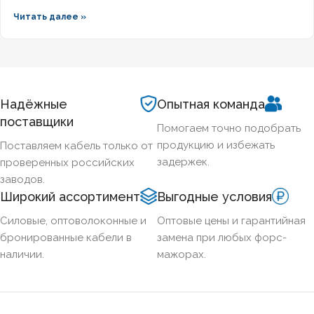
кабельной продукции приводит к отказу оборудования при
Читать далее »
задымлении или массовым ложным срабатываниям из-за
наводок. Разберём, что означает маркировка КПСВЭВнг,
чем отличаются исполнения LS и FRLS и как подобрать
марку под конкретные задачи пожарной автоматики.
Надёжные
Опытная команда
поставщики
Помогаем точно подобрать
продукцию и избежать
Поставляем кабель только от
задержек.
проверенных российских
заводов.
Широкий ассортимент
Выгодные условия
Силовые, оптоволоконные и
Оптовые цены и гарантийная
бронированные кабели в
замена при любых форс-
наличии.
мажорах.