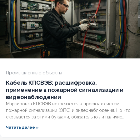
Промышленные объекты
Кабель КПСВЭВ: расшифровка,
применение в пожарной сигнализации и
видеонаблюдении
Маркировка КПСВЭВ встречается в проектах систем
пожарной сигнализации (ОПС) и видеонаблюдения. Но что
скрывается за этими буквами, обязательно ли наличие
экрана для слаботочных линий и соответствует ли кабель
Читать далее »
требованиям СП и ГОСТ? Разберём полную расшифровку,
нормативную базу и правила выбора для систем