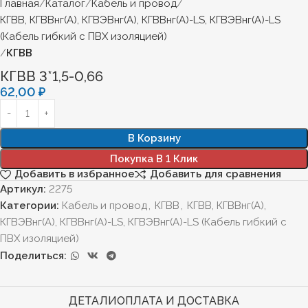
Главная
Каталог
Кабель и провод
КГВВ, КГВВнг(А), КГВЭВнг(А), КГВВнг(А)-LS, КГВЭВнг(А)-LS
(Кабель гибкий с ПВХ изоляцией)
КГВВ
КГВВ 3*1,5-0,66
62,00
₽
В Корзину
Покупка В 1 Клик
Добавить в избранное
Добавить для сравнения
Артикул:
2275
Категории:
Кабель и провод
,
КГВВ
,
КГВВ, КГВВнг(А),
КГВЭВнг(А), КГВВнг(А)-LS, КГВЭВнг(А)-LS (Кабель гибкий с
ПВХ изоляцией)
Поделиться:
ДЕТАЛИ
ОПЛАТА И ДОСТАВКА