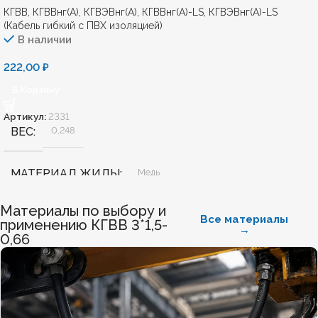
КГВВ, КГВВнг(А), КГВЭВнг(А), КГВВнг(А)-LS, КГВЭВнг(А)-LS
(Кабель гибкий с ПВХ изоляцией)
В наличии
222,00
₽
В Корзину
Артикул:
2331
ВЕС
0,248
МАТЕРИАЛ ЖИЛЫ
Медь
Материалы по выбору и
БЕЗГАЛОГЕННЫЙ
Нет
Все материалы
применению КГВВ 3*1,5-
→
0,66
ХЛАДОСТОЙКИЙ
Нет
СЕЧЕНИЕ ТПЖ
2,5