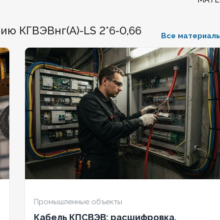
ННЫЙ
Нет
БЕЗГАЛОГЕННЫЙ
Нет
Медь
ю КГВЭВнг(А)-LS 2*6-0,66
Все материал
КИЙ
Нет
ХЛАДОСТОЙКИЙ
Нет
БЕЗГ
Ж
1,5
СЕЧЕНИЕ ТПЖ
2,5
ХЛА
ИЙ
Нет
ОГНЕСТОЙКИЙ
Нет
СЕЧЕ
РАНА
Да
НАЛИЧИЕ ЭКРАНА
Да
ОГН
ННЫЙ
Нет
БРОНИРОВАННЫЙ
Нет
НАЛИ
О ЖИЛ
3
КОЛИЧЕСТВО ЖИЛ
2
БРО
Промышленные объекты
Кабель КПСВЭВ: расшифровка,