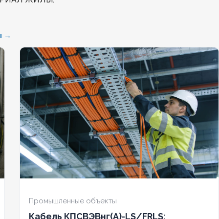
БЕЗГАЛОГЕННЫЙ
Нет
ы →
АЛОГЕННЫЙ
Нет
ХЛАДОСТОЙКИЙ
Нет
ДОСТОЙКИЙ
Нет
СЕЧЕНИЕ ТПЖ
4
НИЕ ТПЖ
1
ОГНЕСТОЙКИЙ
Нет
ЕСТОЙКИЙ
Нет
НАЛИЧИЕ ЭКРАНА
Да
ЧИЕ ЭКРАНА
Да
БРОНИРОВАННЫЙ
Нет
НИРОВАННЫЙ
Нет
КОЛИЧЕСТВО ЖИЛ
5
Промышленные объекты
Кабель КПСВЭВнг(А)-LS/FRLS: