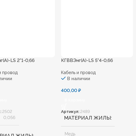
(А)-LS 2*1-0,66
КГВВЭнг(А)-LS 5*4-0,66
и провод
Кабель и провод
личии
В наличии
400,00
₽
зину
В Корзину
:
2502
Артикул:
2489
0,056
МАТЕРИАЛ ЖИЛЫ
Медь
ЕРИАЛ ЖИЛЫ