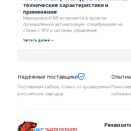
технические характеристики и
применение
Маркировка КГВВ встречается в проектах
промышленной автоматизации, спецификациях на
станки с ЧПУ и системах управления
производственными линиями. Но что скрывается за
Читать далее »
этими буквами, чем этот гибкий проводник
отличается от контрольных аналогов и где его
применение наиболее оправдано? Разберём полную
расшифровка кабеля по ГОСТ, технические
параметры и правила выбора для промышленных
объектов.
Надёжные поставщики
Опытна
Поставляем кабель только от проверенных
Помогае
российских заводов.
избежать
Реквизит