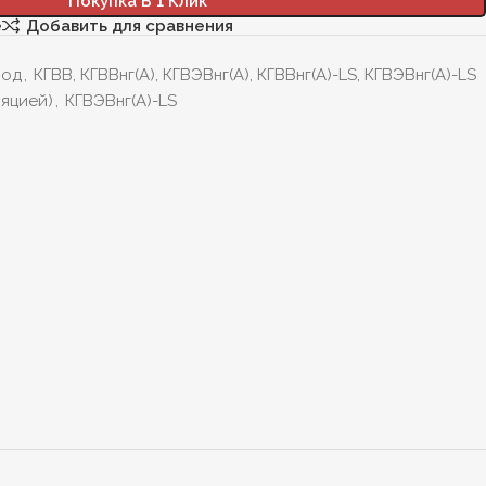
Покупка В 1 Клик
е
Добавить для сравнения
вод
,
КГВВ, КГВВнг(А), КГВЭВнг(А), КГВВнг(А)-LS, КГВЭВнг(А)-LS
ляцией)
,
КГВЭВнг(А)-LS