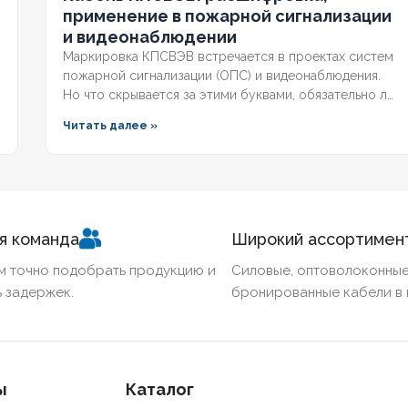
КОЛ
применение в пожарной сигнализации
и видеонаблюдении
Маркировка КПСВЭВ встречается в проектах систем
пожарной сигнализации (ОПС) и видеонаблюдения.
Но что скрывается за этими буквами, обязательно ли
наличие экрана для слаботочных линий и
Читать далее »
соответствует ли кабель требованиям СП и ГОСТ?
Разберём полную расшифровку, нормативную базу и
правила выбора для систем безопасности.
я команда
Широкий ассортимен
м точно подобрать продукцию и
Силовые, оптоволоконные
 задержек.
бронированные кабели в 
ы
Каталог