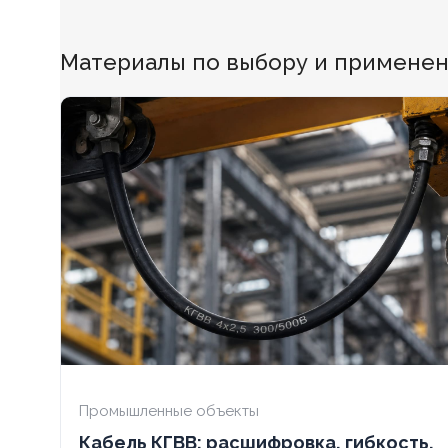
БЕЗГАЛОГЕННЫЙ
Нет
БЕЗГАЛОГЕ
Материалы по выбору и применени
ХЛАДОСТОЙКИЙ
Нет
ХЛАДОСТОЙ
СЕЧЕНИЕ ТПЖ
0,75
СЕЧЕНИЕ ТП
ОГНЕСТОЙКИЙ
Нет
ОГНЕСТОЙК
НАЛИЧИЕ ЭКРАНА
Да
НАЛИЧИЕ ЭК
БРОНИРОВАННЫЙ
Нет
БРОНИРОВА
КОЛИЧЕСТВО ЖИЛ
7
КОЛИЧЕСТВ
Промышленные объекты
Кабель КГВВ: расшифровка, гибкость,