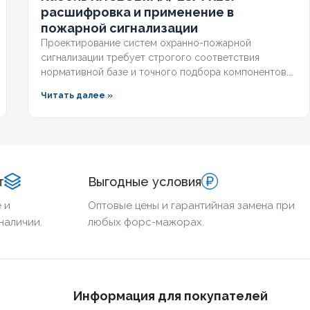
ИЧЕСТВО ЖИЛ
2
расшифровка и применение в
пожарной сигнализации
Проектирование систем охранно-пожарной
сигнализации требует строгого соответствия
нормативной базе и точного подбора компонентов.
Ошибка в выборе кабельной продукции приводит к
Читать далее »
отказу оборудования при задымлении или массовым
ложным срабатываниям из-за наводок. Разберём, что
означает маркировка КПСВЭВнг, чем отличаются
исполнения LS и FRLS и как подобрать марку под
конкретные задачи пожарной автоматики.
т
Выгодные условия
 и
Оптовые цены и гарантийная замена при
наличии.
любых форс-мажорах.
Информация для покупателей