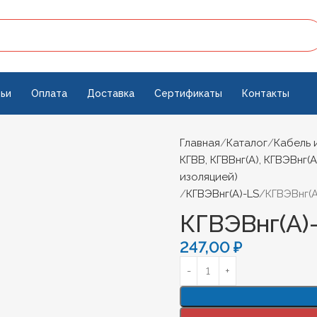
ьи
Оплата
Доставка
Сертификаты
Контакты
Главная
Каталог
Кабель 
КГВВ, КГВВнг(А), КГВЭВнг(А
изоляцией)
КГВЭВнг(А)-LS
КГВЭВнг(А
КГВЭВнг(А)-
247,00
₽