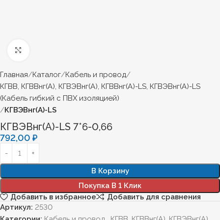
Нажмите, чтобы увеличить
Главная
Каталог
Кабель и провод
КГВВ, КГВВнг(А), КГВЭВнг(А), КГВВнг(А)-LS, КГВЭВнг(А)-LS
(Кабель гибкий с ПВХ изоляцией)
КГВЭВнг(А)-LS
КГВЭВнг(А)-LS 7*6-0,66
792,00
₽
В Корзину
Покупка В 1 Клик
Добавить в избранное
Добавить для сравнения
Артикул:
2530
Категории:
Кабель и провод
,
КГВВ, КГВВнг(А), КГВЭВнг(А),