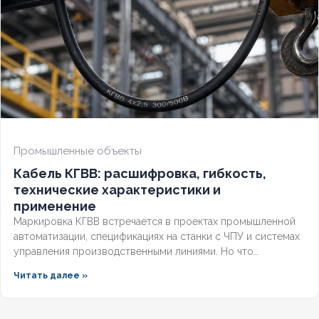
ОГНЕСТОЙКИЙ
Нет
НАЛИЧИЕ ЭКРАНА
Да
БРОНИРОВАННЫЙ
Нет
КОЛИЧЕСТВО ЖИЛ
7
Промышленные объекты
Кабель КГВВ: расшифровка, гибкость,
технические характеристики и
применение
Маркировка КГВВ встречается в проектах промышленной
автоматизации, спецификациях на станки с ЧПУ и системах
управления производственными линиями. Но что
скрывается за этими буквами, чем этот гибкий проводник
Читать далее »
отличается от контрольных аналогов и где его применение
наиболее оправдано? Разберём полную расшифровка
кабеля по ГОСТ, технические параметры и правила выбора