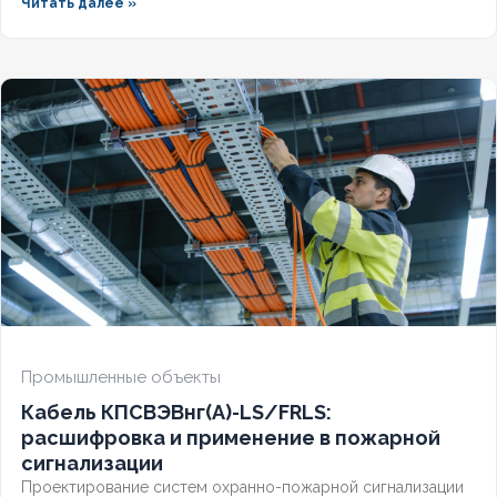
Читать далее »
требованиям СП и ГОСТ? Разберём полную расшифровку,
нормативную базу и правила выбора для систем
безопасности.
Промышленные объекты
Кабель КПСВЭВнг(А)-LS/FRLS:
расшифровка и применение в пожарной
сигнализации
Проектирование систем охранно-пожарной сигнализации