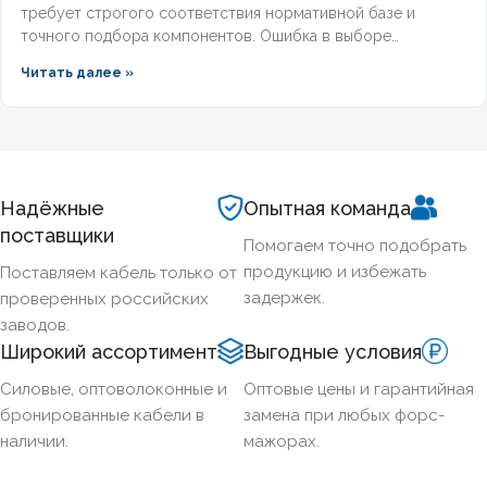
требует строгого соответствия нормативной базе и
точного подбора компонентов. Ошибка в выборе
кабельной продукции приводит к отказу оборудования при
Читать далее »
задымлении или массовым ложным срабатываниям из-за
наводок. Разберём, что означает маркировка КПСВЭВнг,
чем отличаются исполнения LS и FRLS и как подобрать
марку под конкретные задачи пожарной автоматики.
Надёжные
Опытная команда
поставщики
Помогаем точно подобрать
продукцию и избежать
Поставляем кабель только от
задержек.
проверенных российских
заводов.
Широкий ассортимент
Выгодные условия
Силовые, оптоволоконные и
Оптовые цены и гарантийная
бронированные кабели в
замена при любых форс-
наличии.
мажорах.