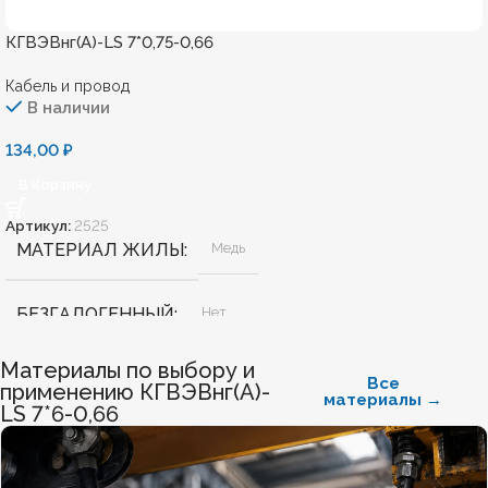
КГВЭВнг(А)-LS 7*0,75-0,66
Кабель и провод
В наличии
134,00
₽
В Корзину
Артикул:
2525
МАТЕРИАЛ ЖИЛЫ
Медь
БЕЗГАЛОГЕННЫЙ
Нет
Материалы по выбору и
ХЛАДОСТОЙКИЙ
Нет
Все
применению КГВЭВнг(А)-
материалы →
LS 7*6-0,66
СЕЧЕНИЕ ТПЖ
0,75