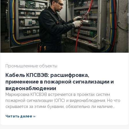
Промышленные объекты
Кабель КПСВЭВ: расшифровка,
применение в пожарной сигнализации и
видеонаблюдении
Маркировка КПСВЭВ встречается в проектах систем
пожарной сигнализации (ОПС) и видеонаблюдения. Но что
скрывается за этими буквами, обязательно ли наличие
экрана для слаботочных линий и соответствует ли кабель
Читать далее »
требованиям СП и ГОСТ? Разберём полную расшифровку,
нормативную базу и правила выбора для систем