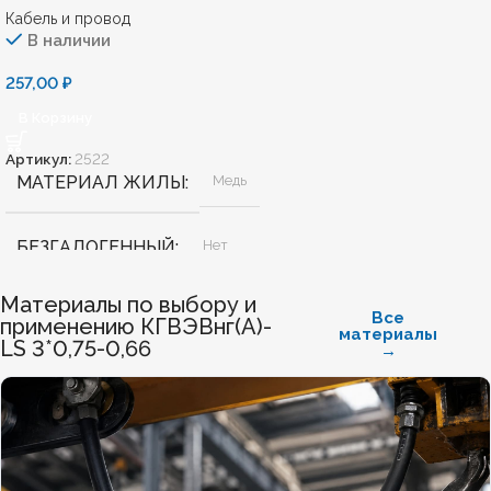
Кабель и провод
В наличии
257,00
₽
В Корзину
Артикул:
2522
МАТЕРИАЛ ЖИЛЫ
Медь
БЕЗГАЛОГЕННЫЙ
Нет
Материалы по выбору и
ХЛАДОСТОЙКИЙ
Нет
Все
применению КГВЭВнг(А)-
материалы
LS 3*0,75-0,66
→
СЕЧЕНИЕ ТПЖ
2,5
ОГНЕСТОЙКИЙ
Нет