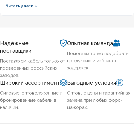
кабельной продукции приводит к отказу оборудования при
Читать далее »
задымлении или массовым ложным срабатываниям из-за
наводок. Разберём, что означает маркировка КПСВЭВнг,
чем отличаются исполнения LS и FRLS и как подобрать
марку под конкретные задачи пожарной автоматики.
Надёжные
Опытная команда
поставщики
Помогаем точно подобрать
продукцию и избежать
Поставляем кабель только от
задержек.
проверенных российских
заводов.
Широкий ассортимент
Выгодные условия
Силовые, оптоволоконные и
Оптовые цены и гарантийная
бронированные кабели в
замена при любых форс-
наличии.
мажорах.