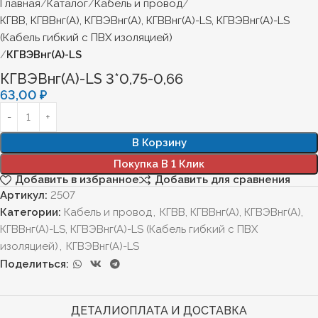
Главная
Каталог
Кабель и провод
КГВВ, КГВВнг(А), КГВЭВнг(А), КГВВнг(А)-LS, КГВЭВнг(А)-LS
(Кабель гибкий с ПВХ изоляцией)
КГВЭВнг(А)-LS
КГВЭВнг(А)-LS 3*0,75-0,66
63,00
₽
В Корзину
Покупка В 1 Клик
Добавить в избранное
Добавить для сравнения
Артикул:
2507
Категории:
Кабель и провод
,
КГВВ, КГВВнг(А), КГВЭВнг(А),
КГВВнг(А)-LS, КГВЭВнг(А)-LS (Кабель гибкий с ПВХ
изоляцией)
,
КГВЭВнг(А)-LS
Поделиться:
ДЕТАЛИ
ОПЛАТА И ДОСТАВКА