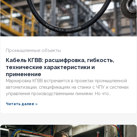
НАЛИЧИЕ ЭКРАНА
Да
БРОНИРОВАННЫЙ
Нет
КОЛИЧЕСТВО ЖИЛ
5
Промышленные объекты
Кабель КГВВ: расшифровка, гибкость,
технические характеристики и
применение
Маркировка КГВВ встречается в проектах промышленной
автоматизации, спецификациях на станки с ЧПУ и системах
управления производственными линиями. Но что
скрывается за этими буквами, чем этот гибкий проводник
Читать далее »
отличается от контрольных аналогов и где его применение
наиболее оправдано? Разберём полную расшифровка
кабеля по ГОСТ, технические параметры и правила выбора
для промышленных объектов.