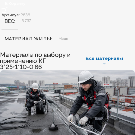
В Корзину
Артикул:
2636
ВЕС
5,737
МАТЕРИАЛ ЖИЛЫ
Медь
Материалы по выбору и
БЕЗГАЛОГЕННЫЙ
Нет
Все материалы
применению КГ
→
3*25+1*10-0,66
ХЛАДОСТОЙКИЙ
Нет
СЕЧЕНИЕ ТПЖ
70
ОГНЕСТОЙКИЙ
Нет
НАЛИЧИЕ ЭКРАНА
Нет