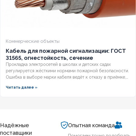
Коммерческие объекты
Кабель для пожарной сигнализации: ГОСТ
31565, огнестойкость, сечение
Прокладка электросетей в школах и детских садах
регулируется жёсткими нормами пожарной безопасности.
Ошибка в выборе марки кабеля ведёт к отказу в приёмке,
предписаниям МЧС и дорогостоящим переделкам.
Читать далее »
Разберём, какой кабель прокладывают в школах по ГОСТ,
чем отличаются марки с низкой токсичностью и как
смонтировать трассу, чтобы пройти проверку с первого
раза.
Надёжные
Опытная команда
поставщики
Помогаем точно подобрать