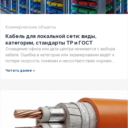
Коммерческие объекты
Кабель для локальной сети: виды,
категории, стандарты ТР и ГОСТ
Оснащение офиса или дата-центра начинается с выбора
кабеля. Ошибка в категории или экранировании ведёт к
потере скорости, помехам и несоответствию нормам.
Разберём, какой кабель используется в локальной сети,
Читать далее »
какие категории поддерживает гигабит и 10G, и как
легитимно подобрать оборудование по ГОСТ и
техническим регламентам.