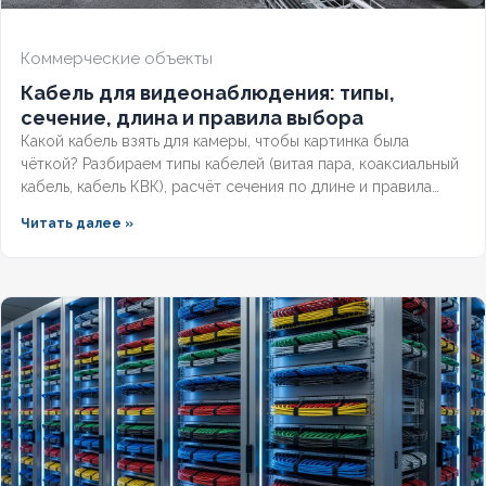
БРОНИРОВАННЫЙ
Нет
Коммерческие объекты
Кабель для видеонаблюдения: типы,
КОЛИЧЕСТВО ЖИЛ
4
сечение, длина и правила выбора
Какой кабель взять для камеры, чтобы картинка была
чёткой? Разбираем типы кабелей (витая пара, коаксиальный
кабель, кабель КВК), расчёт сечения по длине и правила
прокладки уличных трасс систем видеонаблюдения без
Читать далее »
потери сигнала.